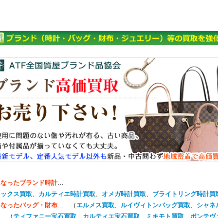
になったブランド時計
…
レックス買取
、
カルティエ時計買取
、
オメガ時計買取
、
ブライトリング時計買
になったバッグ・財布
… （
エルメス買取
、
ルイヴィトンバッグ買取
、
シャネ
… （
ティファニー宝石買取
、
カルティエ宝石買取
、
ミキモト買取
、
ポンテヴ