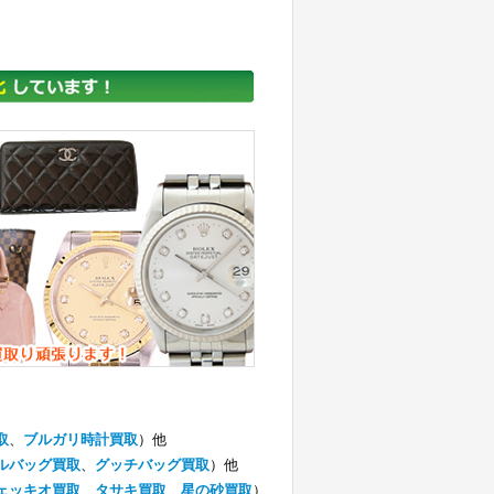
取
、
ブルガリ時計買取
）他
ルバッグ買取
、
グッチバッグ買取
）他
ェッキオ買取
、
タサキ買取
、
星の砂買取
）