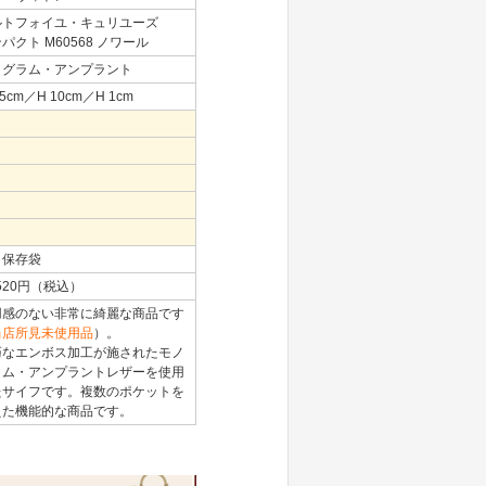
ルトフォイユ・キュリユーズ
パクト M60568 ノワール
ノグラム・アンプラント
15cm／H 10cm／H 1cm
、保存袋
,520円（税込）
用感のない非常に綺麗な商品です
当店所見未使用品
）。
巧なエンボス加工が施されたモノ
ラム・アンプラントレザーを使用
たサイフです。複数のポケットを
えた機能的な商品です。