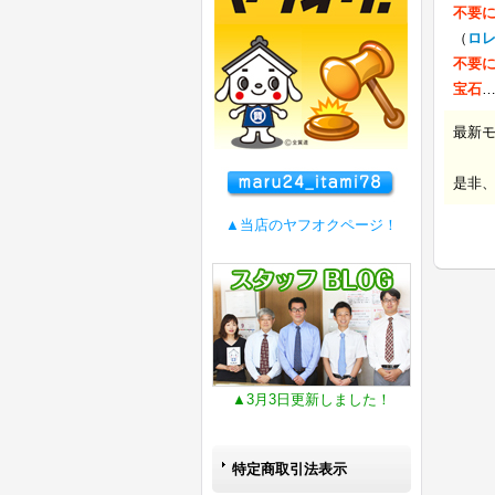
不要
（
ロ
不要
宝石
最新
是非
▲当店のヤフオクページ！
▲3月3日更新しました！
特定商取引法表示