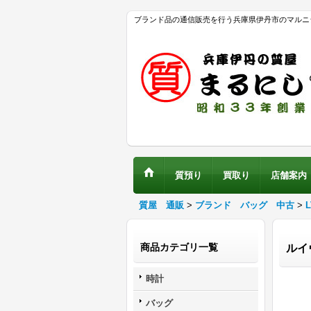
ブランド品の通信販売を行う兵庫県伊丹市のマルニ
質預り
買取り
店舗案内
質屋 通販
>
ブランド バッグ 中古
>
商品カテゴリ一覧
ルイ
時計
バッグ