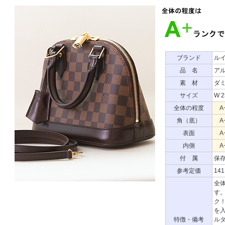
ブランド
ル
品 名
アル
素 材
ダ
サイズ
W 
全体の程度
A
角（底）
A
表面
A
内側
A
付 属
保
参考定価
14
全
す
ク
を
特徴・備考
ル