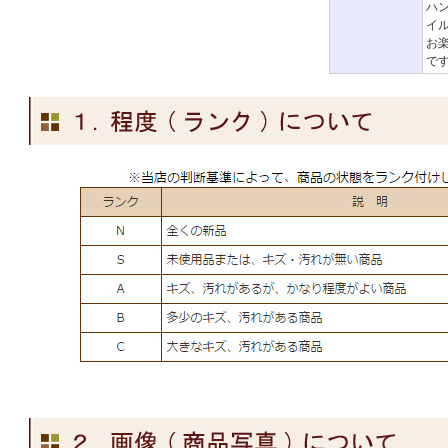
ハ
イ
お
で