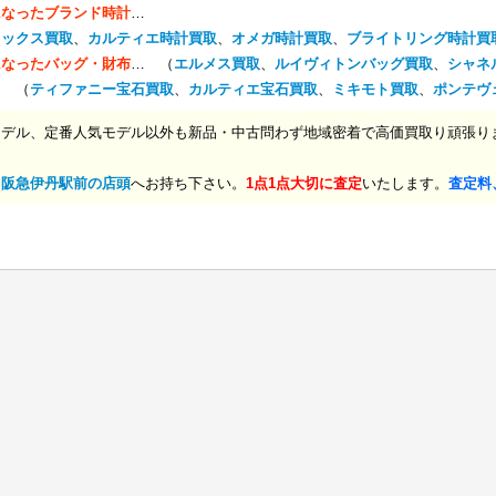
になったブランド時計
…
レックス買取
、
カルティエ時計買取
、
オメガ時計買取
、
ブライトリング時計買
になったバッグ・財布
… （
エルメス買取
、
ルイヴィトンバッグ買取
、
シャネ
… （
ティファニー宝石買取
、
カルティエ宝石買取
、
ミキモト買取
、
ポンテヴ
モデル、定番人気モデル以外も新品・中古問わず地域密着で高価買取り頑張り
、
阪急伊丹駅前の店頭
へお持ち下さい。
1点1点大切に査定
いたします。
査定料