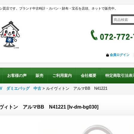
シ質店です。ブランド中古時計・カバン・財布・宝石を店頭、ネットで販売中。
会員ログイン
お客様の声
販売
ご利用案内
会社概要
特定商取引法表
LV ダミエバッグ 中古
>
ルイヴィトン アルマBB N41221
ヴィトン アルマBB N41221
[
lv-dm-bg030
]