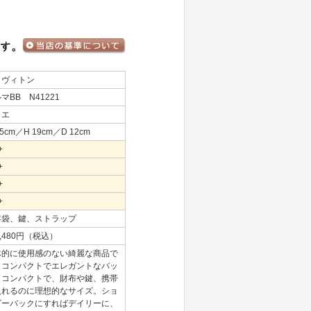
イヴィトン
マBB N41221
ミエ
25cm／H 19cm／D 12cm
+
+
+
+
存袋、鍵、ストラップ
1,480円（税込）
体的に使用感のない綺麗な商品で
。コンパクトでエレガントなバッ
！コンパクトで、財布や鍵、携帯
入れるのに理想的なサイズ。ショ
ダーバックにすればデイリーに、