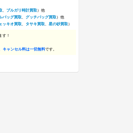
取
、
ブルガリ時計買取
）他
ルバッグ買取
、
グッチバッグ買取
）他
ェッキオ買取
、
タサキ買取
、
星の砂買取
）
ます！
、キャンセル料は一切無料
です。