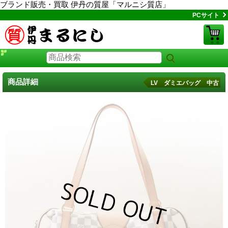
ブランド販売・買取 伊丹の質屋「マルニシ質店」
PCサイト
商品詳細
LV ダミエバッグ 中古