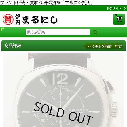
ブランド販売・買取 伊丹の質屋「マルニシ質店」
PCサイト
商品詳細
ハミルトン時計 中古