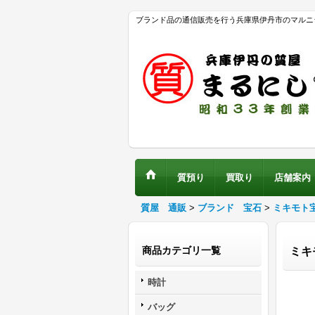
ブランド品の通信販売を行う兵庫県伊丹市のマルニ
質預り
買取り
店舗案内
質屋 通販
>
ブランド 宝石
>
ミキモト
商品カテゴリ一覧
ミキ
時計
バッグ