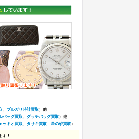
取
、
ブルガリ時計買取
）他
ルバッグ買取
、
グッチバッグ買取
）他
ェッキオ買取
、
タサキ買取
、
星の砂買取
）
ます！