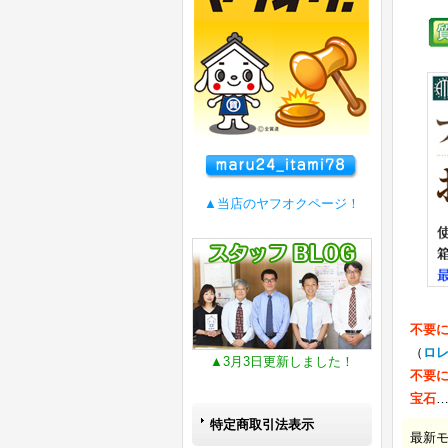
▲当店のヤフオクページ！
不要
（
ロ
▲3月3日更新しました！
不要
宝石
特定商取引法表示
最新