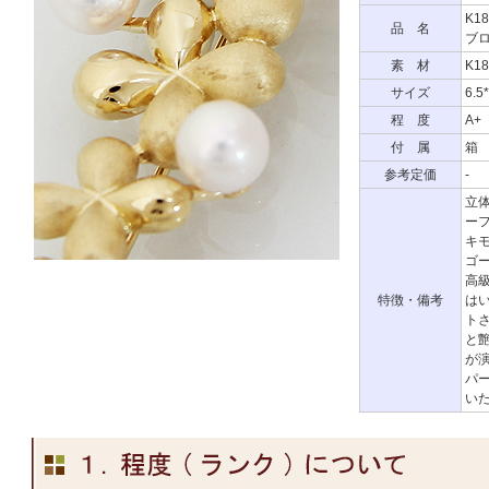
K1
品 名
ブロ
素 材
K18
サイズ
6.5
程 度
A
付 属
箱
参考定価
-
立
ー
キ
ゴ
高
特徴・備考
は
ト
と
が
パ
い