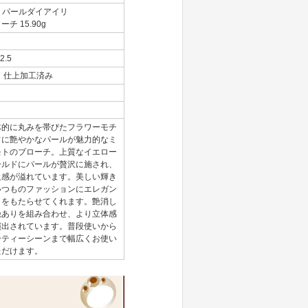
8 パールダイアイリ
ーチ 15.90g
*2.5
+ 仕上加工済み
体的に丸みを帯びたフラワーモチ
フに艶やかなパールが魅力的なミ
モトのブローチ。上質なイエロー
ールドにパールが贅沢に施され、
級感が溢れています。美しい輝き
いつものファッションにエレガン
さをもたらせてくれます。艶消し
艶ありを組み合わせ、より立体感
演出されています。普段使いから
ーティーシーンまで幅広くお使い
ただけます。