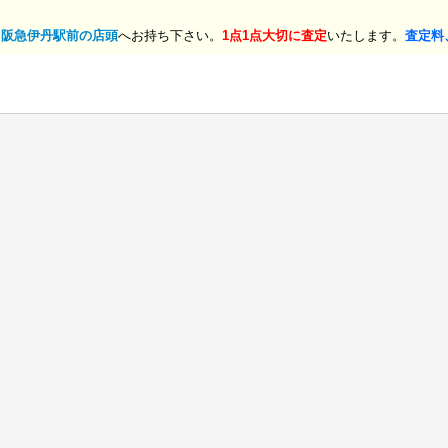
、
阪急伊丹駅前の店頭
へお持ち下さい。
1点1点大切に査定
いたします。
査定料