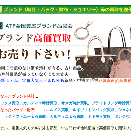
になったブランド時計
…
レックス買取
、
カルティエ時計買取
、
オメガ時計買取
、
ブライトリング時計買
になったバッグ・財布
… （
エルメス買取
、
ルイヴィトンバッグ買取
、
シャネ
… （
ティファニー宝石買取
、
カルティエ宝石買取
、
ミキモト買取
、
ポンテヴ
モデル、定番人気モデル以外も新品・中古問わず地域密着で高価買取り頑張り