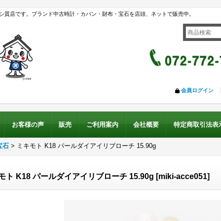
シ質店です。ブランド中古時計・カバン・財布・宝石を店頭、ネットで販売中。
会員ログイン
お客様の声
販売
ご利用案内
会社概要
特定商取引法表
宝石
>
ミキモト K18 パールダイアイリブローチ 15.90g
モト K18 パールダイアイリブローチ 15.90g
[
miki-acce051
]