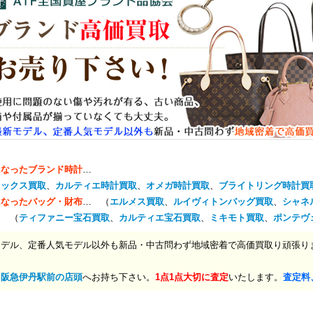
になったブランド時計
…
レックス買取
、
カルティエ時計買取
、
オメガ時計買取
、
ブライトリング時計買
になったバッグ・財布
… （
エルメス買取
、
ルイヴィトンバッグ買取
、
シャネ
… （
ティファニー宝石買取
、
カルティエ宝石買取
、
ミキモト買取
、
ポンテヴ
モデル、定番人気モデル以外も新品・中古問わず地域密着で高価買取り頑張り
、
阪急伊丹駅前の店頭
へお持ち下さい。
1点1点大切に査定
いたします。
査定料