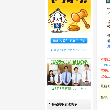
▲当店のヤフオクページ！
不要
（
ロ
不要
宝石
最新
▲3月3日更新しました！
是非
特定商取引法表示