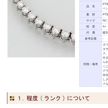
PT
品 名
ペン
素 材
PT9
サイズ
NC:
程 度
A
付 属
鑑
参考定価
-
ダイ
タ
ス
分
ら
特徴・備考
く
グ
存
し
ス