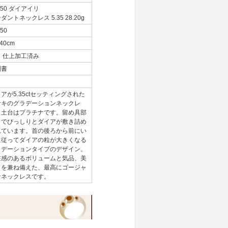
950 ダイアイリ
ダントネックレス 5.35 28.20g
50
40cm
+ 仕上加工済み
別書
アが5.35ctセッティングされた
サキのグラデーションネックレ
。土台はプラチナです。留め具部
までびっしりとダイアが敷き詰め
れています。首の後ろから前にい
に従ってダイアの粒が大きくなる
ラデーションタイプのデザイン。
在感のあるボリュームと気品、美
さを兼ね備えた、最高にゴージャ
なネックレスです。