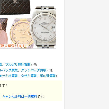
取
、
ブルガリ時計買取
）他
ルバッグ買取
、
グッチバッグ買取
）他
ェッキオ買取
、
タサキ買取
、
星の砂買取
）
ます！
、キャンセル料は一切無料
です。