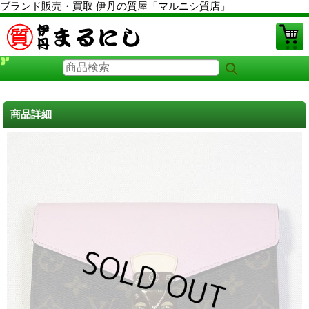
ブランド販売・買取 伊丹の質屋「マルニシ質店」
PCサイト
商品詳細
ルイヴィトン財布 中古
に戻る