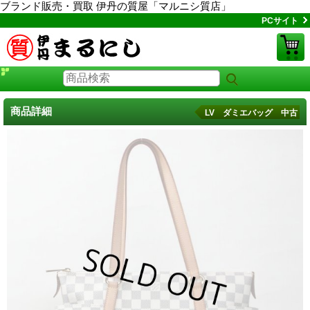
ブランド販売・買取 伊丹の質屋「マルニシ質店」
PCサイト
商品詳細
LV ダミエバッグ 中古