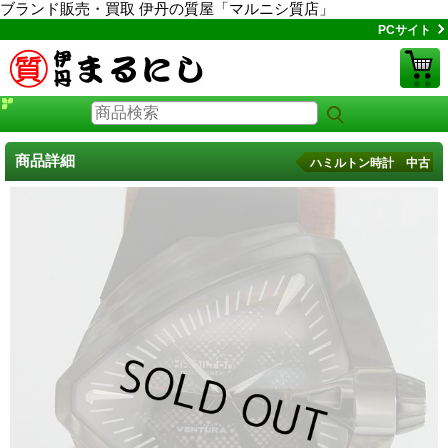
ブランド販売・買取 伊丹の質屋「マルニシ質店」
PCサイト
商品詳細
ハミルトン時計 中古