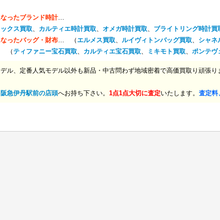
になったブランド時計
…
レックス買取
、
カルティエ時計買取
、
オメガ時計買取
、
ブライトリング時計買
になったバッグ・財布
… （
エルメス買取
、
ルイヴィトンバッグ買取
、
シャネ
… （
ティファニー宝石買取
、
カルティエ宝石買取
、
ミキモト買取
、
ポンテヴ
モデル、定番人気モデル以外も新品・中古問わず地域密着で高価買取り頑張り
、
阪急伊丹駅前の店頭
へお持ち下さい。
1点1点大切に査定
いたします。
査定料