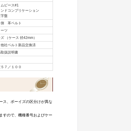
ムピース#1
ランドコンプリケーション
文字盤
Ｓ側 革ベルト
ォーツ
ズ （ケース 径42mm）
 他社ベルト新品交換済
易取扱説明書
定５７／１００
ース、ボーイズの区分けが異な
ますので、機種番号およびケー