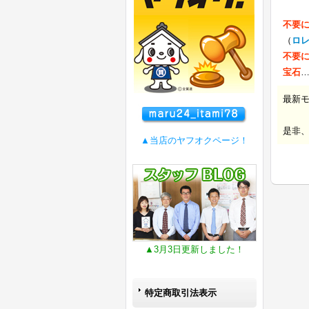
不要
（
ロ
不要
宝石
最新
是非
▲当店のヤフオクページ！
▲3月3日更新しました！
特定商取引法表示