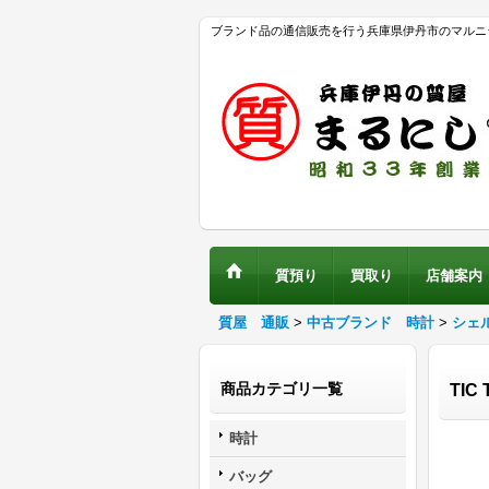
ブランド品の通信販売を行う兵庫県伊丹市のマルニ
質預り
買取り
店舗案内
質屋 通販
>
中古ブランド 時計
>
シェ
商品カテゴリ一覧
TI
時計
バッグ