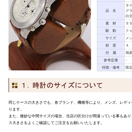
タイ
品 名
グ
白
素 材
Ｓ
駆 動
ク
サイズ
メン
程 度
Ａ
付 属
簡
参考定価
-
特徴・備考
限
同じケースの大きさでも、各ブランド、機種等により、メンズ、レディ
ります。
また、微妙な中間サイズの場合、当店の区分けが間違っている事もあり
ス大きさをよくご確認してご注文をお願いいたします。