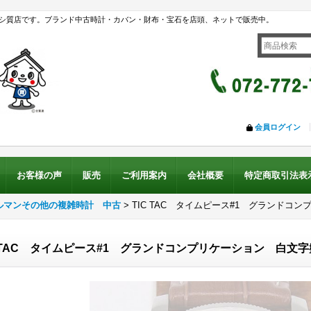
シ質店です。ブランド中古時計・カバン・財布・宝石を店頭、ネットで販売中。
会員ログイン
お客様の声
販売
ご利用案内
会社概要
特定商取引法表
ルマンその他の複雑時計 中古
>
TIC TAC タイムピース#1 グランドコ
C TAC タイムピース#1 グランドコンプリケーション 白文字