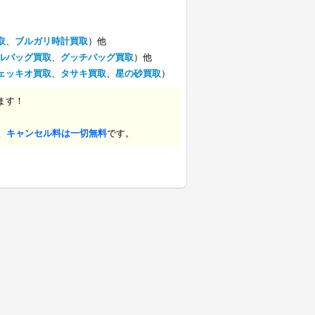
取
、
ブルガリ時計買取
）他
ルバッグ買取
、
グッチバッグ買取
）他
ェッキオ買取
、
タサキ買取
、
星の砂買取
）
ます！
、キャンセル料は一切無料
です。