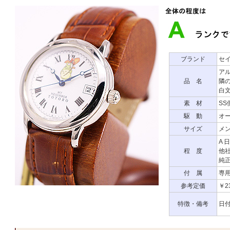
ブランド
セ
アル
品 名
隣
白
素 材
S
駆 動
オ
サイズ
メン
A 
程 度
他
純正
付 属
専
参考定価
￥23
特徴・備考
日