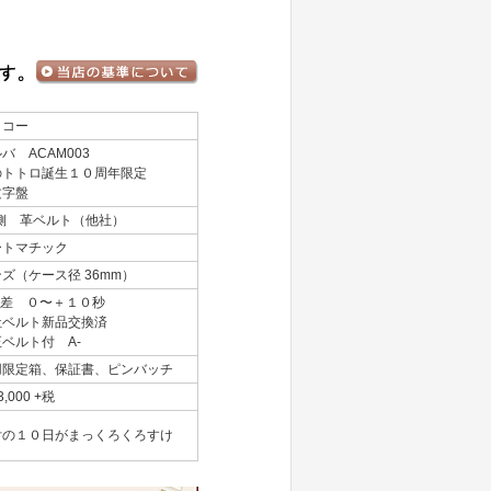
イコー
バ ACAM003
のトトロ誕生１０周年限定
文字盤
S側 革ベルト（他社）
ートマチック
ズ（ケース径 36mm）
日差 ０〜＋１０秒
社ベルト新品交換済
ベルト付 A-
用限定箱、保証書、ピンバッチ
,000 +税
付の１０日がまっくろくろすけ