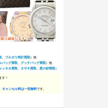
取
、
ブルガリ時計買取
）他
ルバッグ買取
、
グッチバッグ買取
）他
ェッキオ買取
、
タサキ買取
、
星の砂買取
）
ます！
、キャンセル料は一切無料
です。