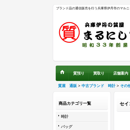
ブランド品の通信販売を行う兵庫県伊丹市のマルニ
質預り
買取り
店舗案内
質屋 通販
>
中古ブランド 時計
>
その
商品カテゴリ一覧
セイ
時計
バッグ