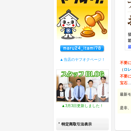
▲当店のヤフオクページ！
不要
（
ロ
不要
宝石
最新
▲3月3日更新しました！
是非
特定商取引法表示