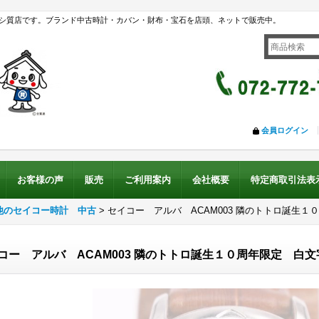
シ質店です。ブランド中古時計・カバン・財布・宝石を店頭、ネットで販売中。
会員ログイン
お客様の声
販売
ご利用案内
会社概要
特定商取引法表
他のセイコー時計 中古
>
セイコー アルバ ACAM003 隣のトトロ誕生１
コー アルバ ACAM003 隣のトトロ誕生１０周年限定 白文