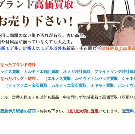
になったブランド時計
…
レックス買取
、
カルティエ時計買取
、
オメガ時計買取
、
ブライトリング時計買
になったバッグ・財布
… （
エルメス買取
、
ルイヴィトンバッグ買取
、
シャネ
… （
ティファニー宝石買取
、
カルティエ宝石買取
、
ミキモト買取
、
ポンテヴ
モデル、定番人気モデル以外も新品・中古問わず地域密着で高価買取り頑張り
、
阪急伊丹駅前の店頭
へお持ち下さい。
1点1点大切に査定
いたします。
査定料