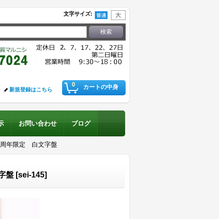
文字サイズ
:
0
カートの中身
新規登録はこちら
示
お問い合わせ
ブログ
０周年限定 白文字盤
字盤
[
sei-145
]