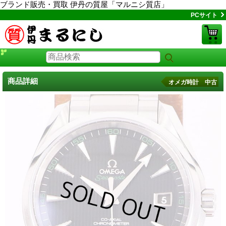
ブランド販売・買取 伊丹の質屋「マルニシ質店」
PCサイト
商品詳細
オメガ時計 中古