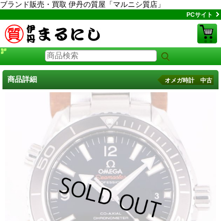
ブランド販売・買取 伊丹の質屋「マルニシ質店」
PCサイト
商品詳細
オメガ時計 中古