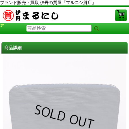
ブランド販売・買取 伊丹の質屋「マルニシ質店」
PCサイト
商品詳細
ルイヴィトン財布 中古
に戻る