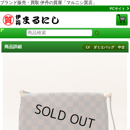
ブランド販売・買取 伊丹の質屋「マルニシ質店」
PCサイト
商品詳細
LV ダミエバッグ 中古