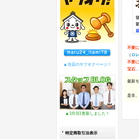
不要
（
ロ
不要
▲当店のヤフオクページ！
宝石
最新
是非
▲3月3日更新しました！
特定商取引法表示