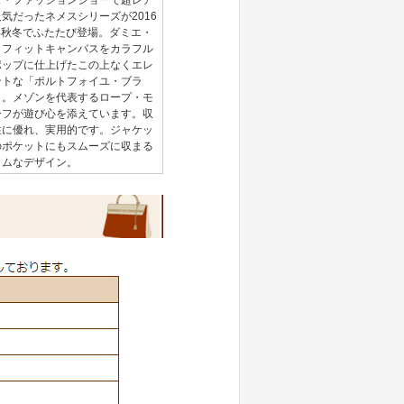
ズ・ファッションショーで超レア
気だったネメスシリーズが2016
7年秋冬でふたたび登場。ダミエ・
ラフィットキャンバスをカラフル
ポップに仕上げたこの上なくエレ
ントな「ポルトフォイユ・ブラ
」。メゾンを代表するロープ・モ
ーフが遊び心を添えています。収
性に優れ、実用的です。ジャケッ
のポケットにもスムーズに収まる
リムなデザイン。