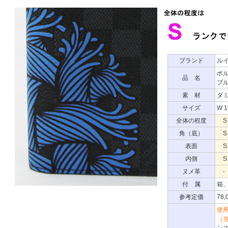
ブランド
ル
ポル
品 名
ブ
素 材
ダ
サイズ
W 1
全体の程度
S
角（底）
S
表面
S
内側
S
ヌメ革
-
付 属
箱
参考定価
78
使
（