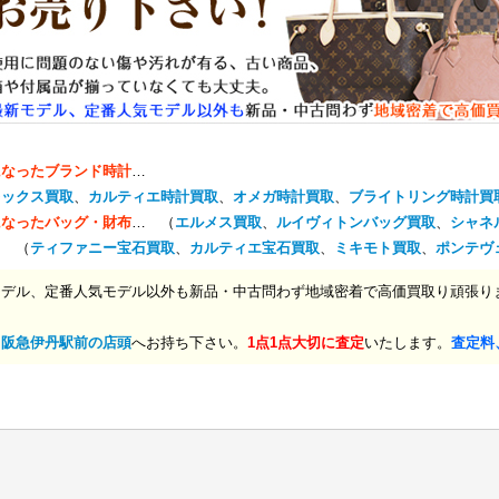
になったブランド時計
…
レックス買取
、
カルティエ時計買取
、
オメガ時計買取
、
ブライトリング時計買
になったバッグ・財布
… （
エルメス買取
、
ルイヴィトンバッグ買取
、
シャネ
… （
ティファニー宝石買取
、
カルティエ宝石買取
、
ミキモト買取
、
ポンテヴ
モデル、定番人気モデル以外も新品・中古問わず地域密着で高価買取り頑張り
、
阪急伊丹駅前の店頭
へお持ち下さい。
1点1点大切に査定
いたします。
査定料