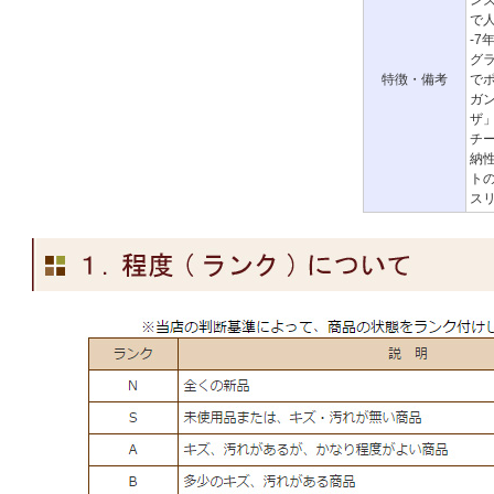
ン
で人
-
グ
特徴・備考
で
ガ
ザ
チ
納
ト
ス