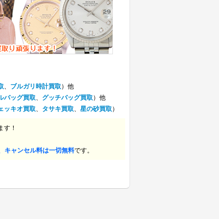
取
、
ブルガリ時計買取
）他
ルバッグ買取
、
グッチバッグ買取
）他
ェッキオ買取
、
タサキ買取
、
星の砂買取
）
ます！
、キャンセル料は一切無料
です。