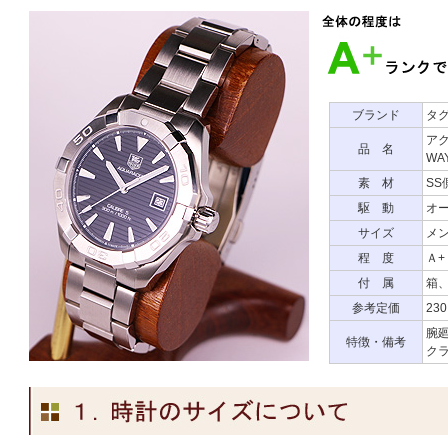
ブランド
タ
ア
品 名
WA
素 材
SS
駆 動
オ
サイズ
メン
程 度
Ａ+
付 属
箱、
参考定価
23
腕廻
特徴・備考
クラ