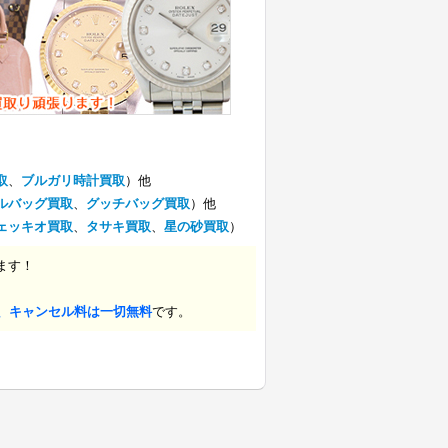
取
、
ブルガリ時計買取
）他
ルバッグ買取
、
グッチバッグ買取
）他
ェッキオ買取
、
タサキ買取
、
星の砂買取
）
ます！
、キャンセル料は一切無料
です。