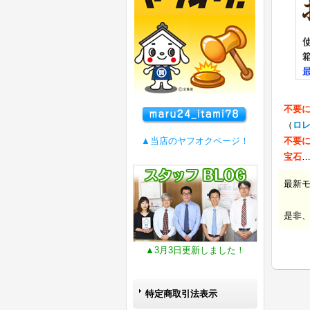
不要
（
ロ
▲当店のヤフオクページ！
不要
宝石
最新
是非
▲3月3日更新しました！
特定商取引法表示