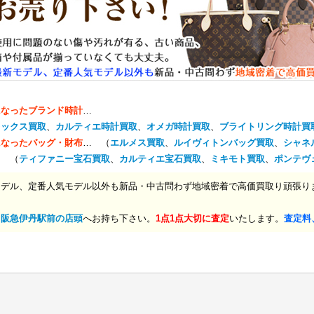
になったブランド時計
…
レックス買取
、
カルティエ時計買取
、
オメガ時計買取
、
ブライトリング時計買
になったバッグ・財布
… （
エルメス買取
、
ルイヴィトンバッグ買取
、
シャネ
… （
ティファニー宝石買取
、
カルティエ宝石買取
、
ミキモト買取
、
ポンテヴ
モデル、定番人気モデル以外も新品・中古問わず地域密着で高価買取り頑張り
、
阪急伊丹駅前の店頭
へお持ち下さい。
1点1点大切に査定
いたします。
査定料