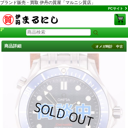
ブランド販売・買取 伊丹の質屋「マルニシ質店」
PCサイト
商品詳細
オメガ時計 中古