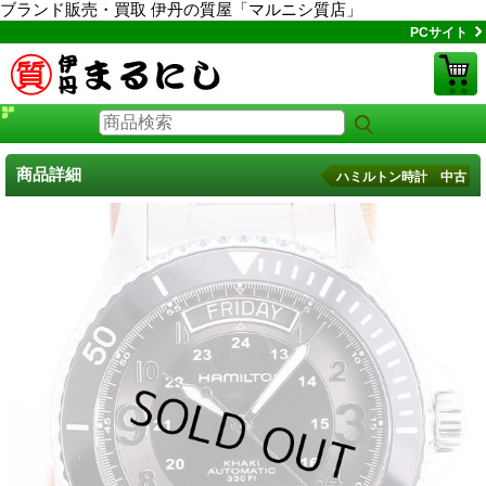
ブランド販売・買取 伊丹の質屋「マルニシ質店」
PCサイト
商品詳細
ハミルトン時計 中古