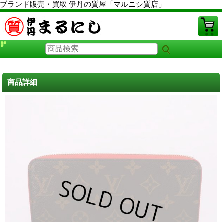
ブランド販売・買取 伊丹の質屋「マルニシ質店」
PCサイト
商品詳細
ルイヴィトン財布 中古
に戻る