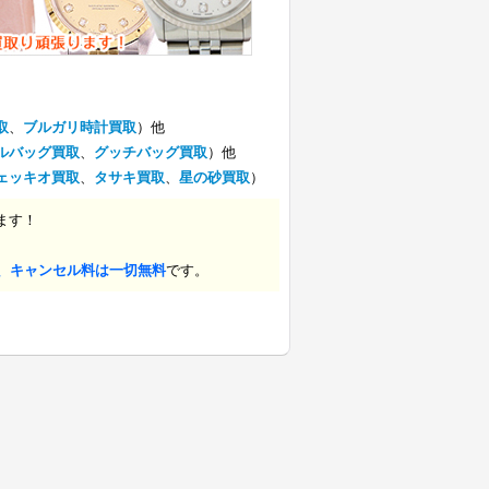
取
、
ブルガリ時計買取
）他
ルバッグ買取
、
グッチバッグ買取
）他
ェッキオ買取
、
タサキ買取
、
星の砂買取
）
ます！
、キャンセル料は一切無料
です。