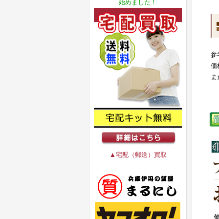
始めました！
参
価
ま
▲宅配（郵送）買取