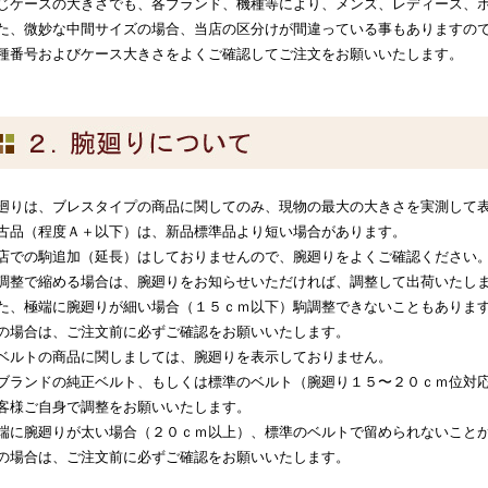
じケースの大きさでも、各ブランド、機種等により、メンズ、レディース、
た、微妙な中間サイズの場合、当店の区分けが間違っている事もありますの
種番号およびケース大きさをよくご確認してご注文をお願いいたします。
廻りは、ブレスタイプの商品に関してのみ、現物の最大の大きさを実測して
古品（程度Ａ＋以下）は、新品標準品より短い場合があります。
店での駒追加（延長）はしておりませんので、腕廻りをよくご確認ください
調整で縮める場合は、腕廻りをお知らせいただければ、調整して出荷いたし
た、極端に腕廻りが細い場合（１５ｃｍ以下）駒調整できないこともありま
の場合は、ご注文前に必ずご確認をお願いいたします。
ベルトの商品に関しましては、腕廻りを表示しておりません。
ブランドの純正ベルト、もしくは標準のベルト（腕廻り１５〜２０ｃｍ位対
客様ご自身で調整をお願いいたします。
端に腕廻りが太い場合（２０ｃｍ以上）、標準のベルトで留められないこと
の場合は、ご注文前に必ずご確認をお願いいたします。