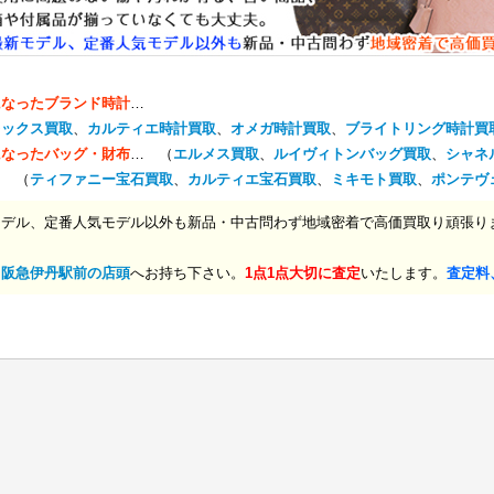
になったブランド時計
…
レックス買取
、
カルティエ時計買取
、
オメガ時計買取
、
ブライトリング時計買
になったバッグ・財布
… （
エルメス買取
、
ルイヴィトンバッグ買取
、
シャネ
… （
ティファニー宝石買取
、
カルティエ宝石買取
、
ミキモト買取
、
ポンテヴ
モデル、定番人気モデル以外も新品・中古問わず地域密着で高価買取り頑張り
、
阪急伊丹駅前の店頭
へお持ち下さい。
1点1点大切に査定
いたします。
査定料