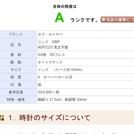
ブランド
タグ・ホイヤー
リンク GMT
品 名
WJF2115 黒文字盤
素 材
SS側 SSブレス
駆 動
オートマチック
サイズ
メンズ （ケース径 42mm）
程 度
A オーバーホール済
付 属
箱
参考定価
\310,000＋税
特徴・備考
腕廻り 17.5cm、駒調整 10mm