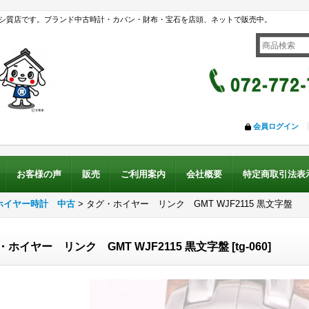
シ質店です。ブランド中古時計・カバン・財布・宝石を店頭、ネットで販売中。
会員ログイン
お客様の声
販売
ご利用案内
会社概要
特定商取引法表
ホイヤー時計 中古
>
タグ・ホイヤー リンク GMT WJF2115 黒文字盤
・ホイヤー リンク GMT WJF2115 黒文字盤
[
tg-060
]