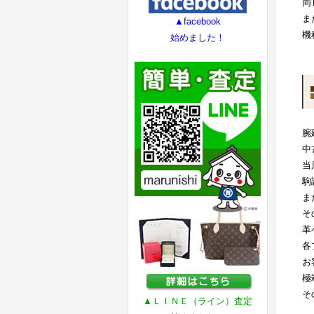
同
ま
▲facebook
機
始めました！
腕
中
当
駒
ま
そ
革
各
お
極
そ
▲ＬＩＮＥ（ライン）査定