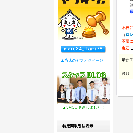
不要
（
ロ
不要
宝石
最新
▲当店のヤフオクページ！
是非
▲3月3日更新しました！
特定商取引法表示