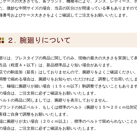
じケースの大きさでも、各ブランド、機種等により、メンズ、レディース、
た、微妙な中間サイズの場合、当店の区分けが間違っている事もありますの
種番号およびケース大きさをよくご確認してご注文をお願いいたします。
廻りは、ブレスタイプの商品に関してのみ、現物の最大の大きさを実測して
古品（程度Ａ＋以下）は、新品標準品より短い場合があります。
店での駒追加（延長）はしておりませんので、腕廻りをよくご確認ください
調整で縮める場合は、腕廻りをお知らせいただければ、調整して出荷いたし
た、極端に腕廻りが細い場合（１５ｃｍ以下）駒調整できないこともありま
の場合は、ご注文前に必ずご確認をお願いいたします。
ベルトの商品に関しましては、腕廻りを表示しておりません。
ブランドの純正ベルト、もしくは標準のベルト（腕廻り１５〜２０ｃｍ位対
客様ご自身で調整をお願いいたします。
端に腕廻りが太い場合（２０ｃｍ以上）、標準のベルトで留められないこと
の場合は、ご注文前に必ずご確認をお願いいたします。