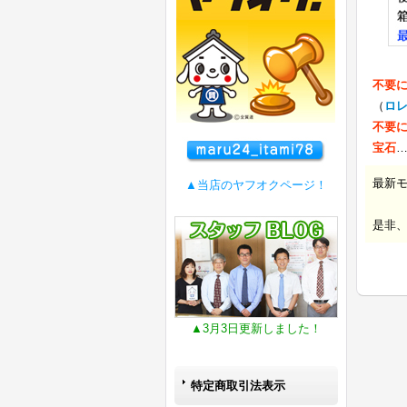
不要
（
ロ
不要
宝石
最新
▲当店のヤフオクページ！
是非
▲3月3日更新しました！
特定商取引法表示