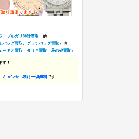
取
、
ブルガリ時計買取
）他
ルバッグ買取
、
グッチバッグ買取
）他
ェッキオ買取
、
タサキ買取
、
星の砂買取
）
ます！
、キャンセル料は一切無料
です。