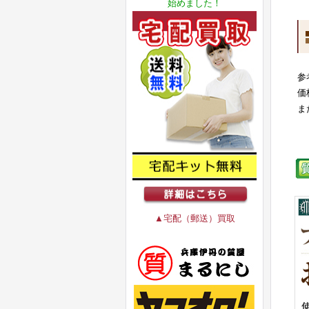
始めました！
参
価
ま
▲宅配（郵送）買取