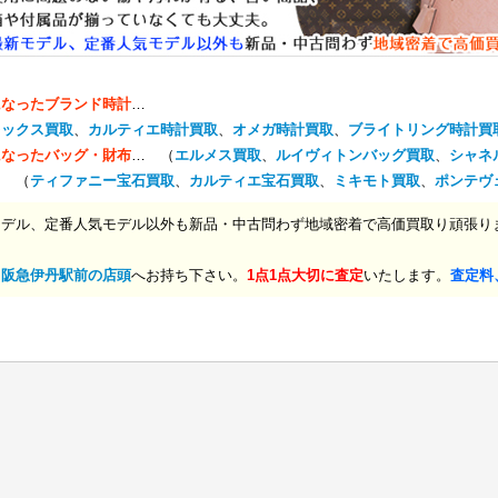
になったブランド時計
…
レックス買取
、
カルティエ時計買取
、
オメガ時計買取
、
ブライトリング時計買
になったバッグ・財布
… （
エルメス買取
、
ルイヴィトンバッグ買取
、
シャネ
… （
ティファニー宝石買取
、
カルティエ宝石買取
、
ミキモト買取
、
ポンテヴ
モデル、定番人気モデル以外も新品・中古問わず地域密着で高価買取り頑張り
、
阪急伊丹駅前の店頭
へお持ち下さい。
1点1点大切に査定
いたします。
査定料