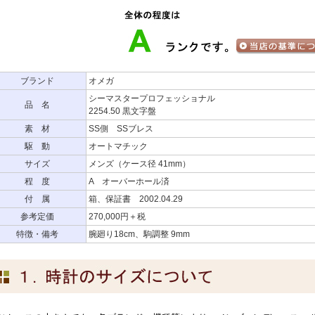
ブランド
オメガ
シーマスタープロフェッショナル
品 名
2254.50 黒文字盤
素 材
SS側 SSブレス
駆 動
オートマチック
サイズ
メンズ（ケース径 41mm）
程 度
A オーバーホール済
付 属
箱、保証書 2002.04.29
参考定価
270,000円＋税
特徴・備考
腕廻り18cm、駒調整 9mm