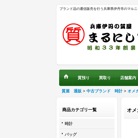
ブランド品の通信販売を行う兵庫県伊丹市のマルニ
質預り
買取り
店舗案内
質屋 通販
>
中古ブランド 時計
>
オメ
商品カテゴリ一覧
オメ
時計
バッグ