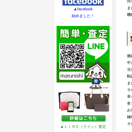
同
ま
▲facebook
機
始めました！
腕
中
当
駒
ま
そ
革
各
お
極
そ
▲ＬＩＮＥ（ライン）査定