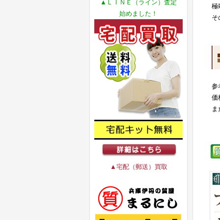
▲ＬＩＮＥ（ライン）査定
極
始めました！
そ
参
価
ま
▲宅配（郵送）買取