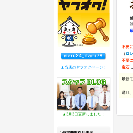
不要
（
ロ
不要
▲当店のヤフオクページ！
宝石
最新
是非
▲3月3日更新しました！
特定商取引法表示