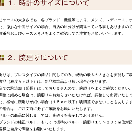
じケースの大きさでも、各ブランド、機種等により、メンズ、レディース、
た、微妙な中間サイズの場合、当店の区分けが間違っている事もありますの
種番号およびケース大きさをよくご確認してご注文をお願いいたします。
廻りは、ブレスタイプの商品に関してのみ、現物の最大の大きさを実測して
古品（程度Ａ＋以下）は、新品標準品より短い場合があります。
店での駒追加（延長）はしておりませんので、腕廻りをよくご確認ください
調整で縮める場合は、腕廻りをお知らせいただければ、調整して出荷いたし
た、極端に腕廻りが細い場合（１５ｃｍ以下）駒調整できないこともありま
の場合は、ご注文前に必ずご確認をお願いいたします。
ベルトの商品に関しましては、腕廻りを表示しておりません。
ブランドの純正ベルト、もしくは標準のベルト（腕廻り１５〜２０ｃｍ位対
客様ご自身で調整をお願いいたします。