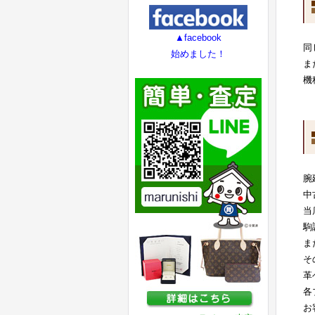
▲facebook
同
始めました！
ま
機
腕
中
当
駒
ま
そ
革
各
お