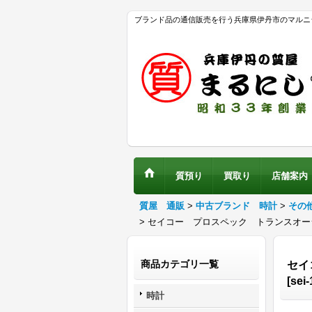
ブランド品の通信販売を行う兵庫県伊丹市のマルニ
質預り
買取り
店舗案内
質屋 通販
>
中古ブランド 時計
>
その
>
セイコー プロスペック トランスオーシ
商品カテゴリ一覧
セイ
[
sei-
時計