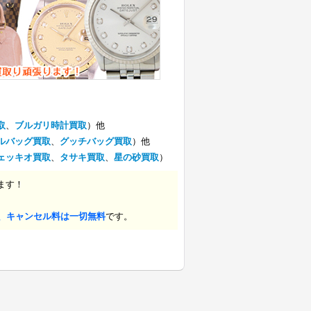
取
、
ブルガリ時計買取
）他
ルバッグ買取
、
グッチバッグ買取
）他
ェッキオ買取
、
タサキ買取
、
星の砂買取
）
ます！
、キャンセル料は一切無料
です。