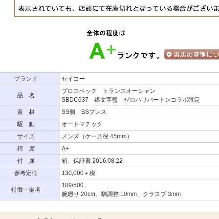
ブランド
セイコー
プロスペック トランスオーシャン
品 名
SBDC037 銀文字盤 ゼロハリバートンコラボ限定
素 材
SS側 SSブレス
駆 動
オートマチック
サイズ
メンズ（ケース径 45mm）
程 度
A+
付 属
箱、保証書 2016.08.22
参考定価
130,000＋税
109/500
特徴・備考
腕廻り 20cm、駒調整 10mm、クラスプ 3mm