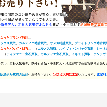
になったブランド時計
…
レックス買取
、
カルティエ時計買取
、
オメガ時計買取
、
ブライトリング時計買
になったバッグ・財布
… （
エルメス買取
、
ルイヴィトンバッグ買取
、
シャネ
… （
ティファニー宝石買取
、
カルティエ宝石買取
、
ミキモト買取
、
ポンテヴ
モデル、定番人気モデル以外も新品・中古問わず地域密着で高価買取り頑張り
、
阪急伊丹駅前の店頭
へお持ち下さい。
1点1点大切に査定
いたします。
査定料