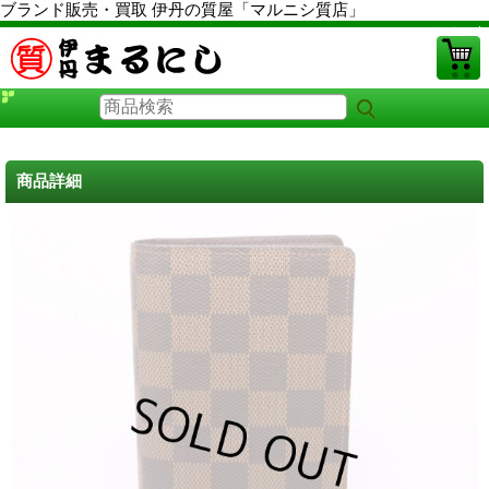
ブランド販売・買取 伊丹の質屋「マルニシ質店」
PCサイト
商品詳細
ルイヴィトン財布 中古
に戻る