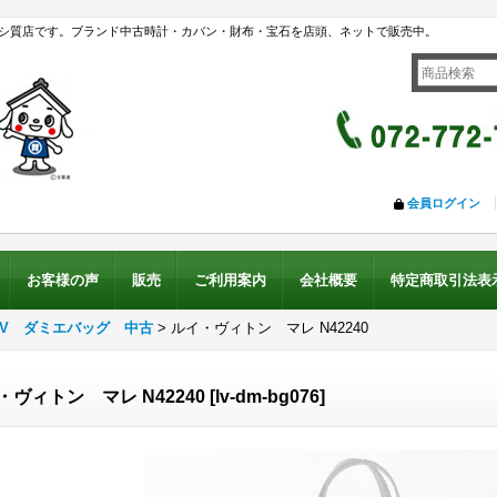
シ質店です。ブランド中古時計・カバン・財布・宝石を店頭、ネットで販売中。
会員ログイン
お客様の声
販売
ご利用案内
会社概要
特定商取引法表
LV ダミエバッグ 中古
>
ルイ・ヴィトン マレ N42240
・ヴィトン マレ N42240
[
lv-dm-bg076
]