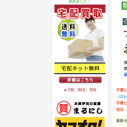
始めました！
▲宅配（郵送）買取
不要
（
ロ
不要
宝石
最新