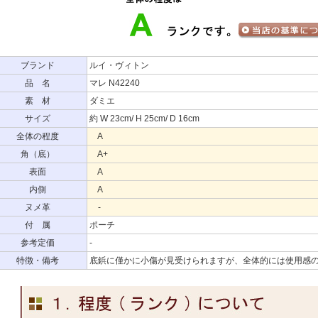
ブランド
ルイ・ヴィトン
品 名
マレ N42240
素 材
ダミエ
サイズ
約 W 23cm/ H 25cm/ D 16cm
全体の程度
A
角（底）
A+
表面
A
内側
A
ヌメ革
-
付 属
ポーチ
参考定価
-
特徴・備考
底鋲に僅かに小傷が見受けられますが、全体的には使用感