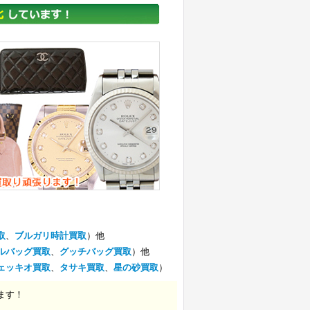
取
、
ブルガリ時計買取
）他
ルバッグ買取
、
グッチバッグ買取
）他
ェッキオ買取
、
タサキ買取
、
星の砂買取
）
ます！