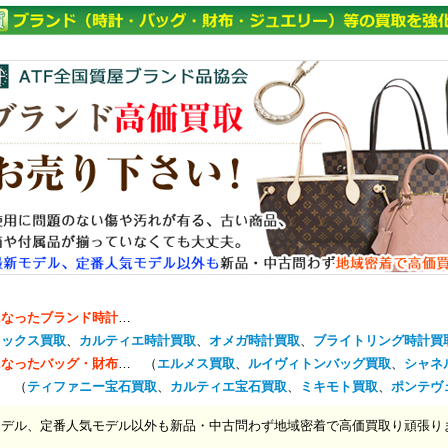
になったブランド時計
…
レックス買取
、
カルティエ時計買取
、
オメガ時計買取
、
ブライトリング時計買
になったバッグ・財布
… （
エルメス買取
、
ルイヴィトンバッグ買取
、
シャネ
… （
ティファニー宝石買取
、
カルティエ宝石買取
、
ミキモト買取
、
ポンテヴ
モデル、定番人気モデル以外も新品・中古問わず地域密着で高価買取り頑張り