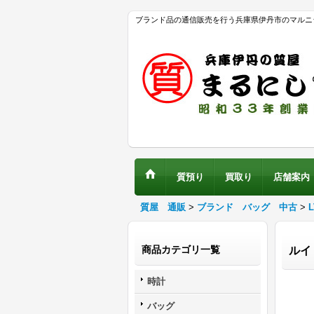
ブランド品の通信販売を行う兵庫県伊丹市のマルニ
質預り
買取り
店舗案内
質屋 通販
>
ブランド バッグ 中古
>
商品カテゴリ一覧
ルイ
時計
バッグ