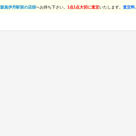
、
阪急伊丹駅前の店頭
へお持ち下さい。
1点1点大切に査定
いたします。
査定料