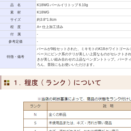
品 名
K18WG パールイリトップ 6.10g
素 材
K18WG
サイズ
約3.8*1.8cm
程 度
A+ 仕上加工済み
付 属
-
参考定価
-
パールが9粒セットされた、ミキモトのK18ホワイトゴー
ベースにピンク系のテリが美しい上質なものがセレクトさ
特徴・備考
きが美しい組み合わせの上品なペンダントトップ。パーテ
ろん、普段にもお使いいただけます。