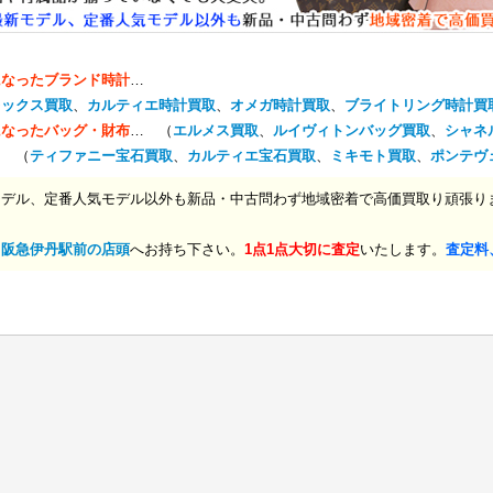
になったブランド時計
…
レックス買取
、
カルティエ時計買取
、
オメガ時計買取
、
ブライトリング時計買
になったバッグ・財布
… （
エルメス買取
、
ルイヴィトンバッグ買取
、
シャネ
… （
ティファニー宝石買取
、
カルティエ宝石買取
、
ミキモト買取
、
ポンテヴ
モデル、定番人気モデル以外も新品・中古問わず地域密着で高価買取り頑張り
、
阪急伊丹駅前の店頭
へお持ち下さい。
1点1点大切に査定
いたします。
査定料