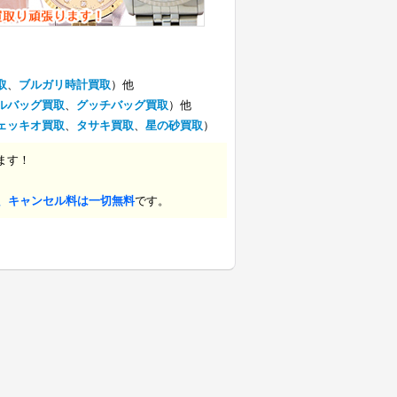
取
、
ブルガリ時計買取
）他
ルバッグ買取
、
グッチバッグ買取
）他
ェッキオ買取
、
タサキ買取
、
星の砂買取
）
ます！
、キャンセル料は一切無料
です。