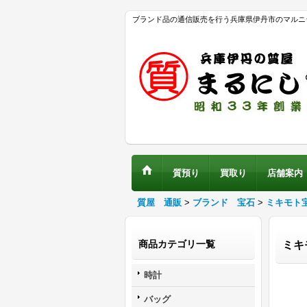
ブランド品の通信販売を行う兵庫県伊丹市のマルニ
質預り
買取り
店舗案内
質屋 通販
>
ブランド 宝石
>
ミキモト
商品カテゴリ一覧
ミキ
時計
バッグ