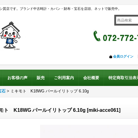
シ質店です。ブランド中古時計・カバン・財布・宝石を店頭、ネットで販売中。
会員ログイン
お客様の声
販売
ご利用案内
会社概要
特定商取引法表
宝石
>
ミキモト K18WG パールイリトップ 6.10g
モト K18WG パールイリトップ 6.10g
[
miki-acce061
]