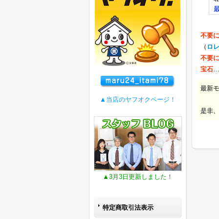
不要
（
ロ
不要
宝石
最新
▲当店のヤフオクページ！
是非
▲3月3日更新しました！
特定商取引法表示