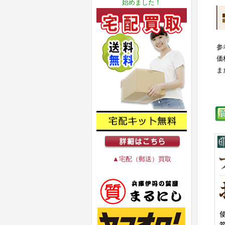
始めました！
参
価
ま
▲宅配（郵送）買取