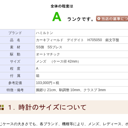
ブランド
ハミルトン
品 名
カーキフィールド デイデイト H705050 銀文字盤
素 材
SS側 SSブレス
駆 動
オートマチック
サイズ
メンズ （ケース径 42mm）
程 度
A
付 属
箱
参考定価
103,000円＋税
特徴・備考
腕廻り 21cm、駒調整 10mm、クラスプ 3mm
じケースの大きさでも、各ブランド、機種等により、メンズ、レディース、