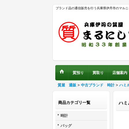
ブランド品の通信販売を行う兵庫県伊丹市のマルニ
質預り
買取り
店舗案内
質屋 通販
>
中古ブランド 時計
>
ハミ
商品カテゴリ一覧
ハミ
時計
バッグ