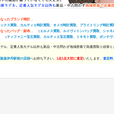
になったブランド時計
…
レックス買取
、
カルティエ時計買取
、
オメガ時計買取
、
ブライトリング時計買
になったバッグ・財布
… （
エルメス買取
、
ルイヴィトンバッグ買取
、
シャネ
… （
ティファニー宝石買取
、
カルティエ宝石買取
、
ミキモト買取
、
ポンテヴ
モデル、定番人気モデル以外も新品・中古問わず地域密着で高価買取り頑張り
、
阪急伊丹駅前の店頭
へお持ち下さい。
1点1点大切に査定
いたします。
査定料