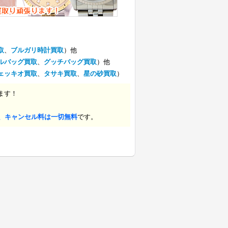
取
、
ブルガリ時計買取
）他
ルバッグ買取
、
グッチバッグ買取
）他
ェッキオ買取
、
タサキ買取
、
星の砂買取
）
ます！
、キャンセル料は一切無料
です。