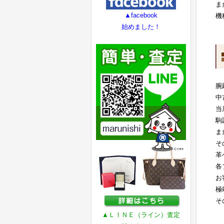
ま
▲facebook
機
始めました！
腕
中
当
駒
ま
そ
革
各
お
極
そ
▲ＬＩＮＥ（ライン）査定