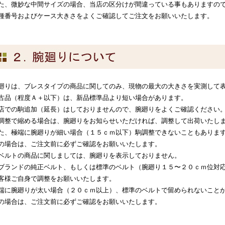
た、微妙な中間サイズの場合、当店の区分けが間違っている事もありますの
種番号およびケース大きさをよくご確認してご注文をお願いいたします。
廻りは、ブレスタイプの商品に関してのみ、現物の最大の大きさを実測して
古品（程度Ａ＋以下）は、新品標準品より短い場合があります。
店での駒追加（延長）はしておりませんので、腕廻りをよくご確認ください
調整で縮める場合は、腕廻りをお知らせいただければ、調整して出荷いたし
た、極端に腕廻りが細い場合（１５ｃｍ以下）駒調整できないこともありま
の場合は、ご注文前に必ずご確認をお願いいたします。
ベルトの商品に関しましては、腕廻りを表示しておりません。
ブランドの純正ベルト、もしくは標準のベルト（腕廻り１５〜２０ｃｍ位対
客様ご自身で調整をお願いいたします。
端に腕廻りが太い場合（２０ｃｍ以上）、標準のベルトで留められないこと
の場合は、ご注文前に必ずご確認をお願いいたします。