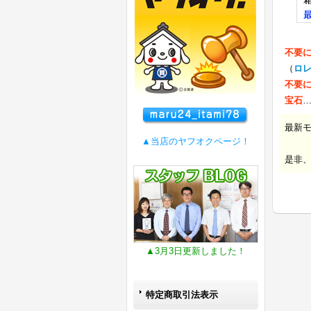
不要
（
ロ
不要
宝石
最新
▲当店のヤフオクページ！
是非
▲3月3日更新しました！
特定商取引法表示