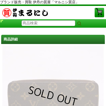
ブランド販売・買取 伊丹の質屋「マルニシ質店」
PCサイト
商品詳細
ルイヴィトン財布 中古
に戻る