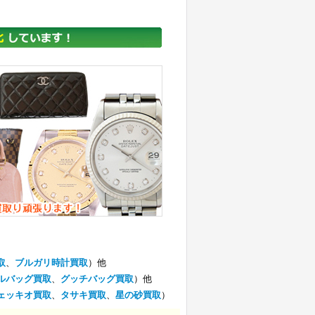
取
、
ブルガリ時計買取
）他
ルバッグ買取
、
グッチバッグ買取
）他
ェッキオ買取
、
タサキ買取
、
星の砂買取
）