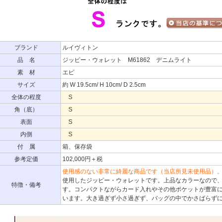
ブランド
ルイヴィトン
品 名
ジッピー・ウォレット M61862 デニムライト
素 材
エピ
サイズ
約 W 19.5cm/ H 10cm/ D 2.5cm
全体の程度
S
角（底）
S
表面
S
内側
S
付 属
箱、保存袋
参考定価
102,000円＋税
使用感のない非常に綺麗な商品です（当店所見未使用品）
使用したジッピー・ウォレットです。上品なカラーなので
特徴・備考
す。コンパクトながらカード入れやその他ポケットが豊富
います。大き過ぎず小さ過ぎず、バッグの中でかさばらず