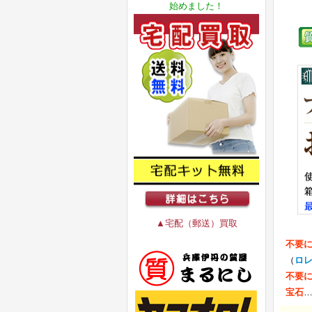
始めました！
▲宅配（郵送）買取
不要
（
ロ
不要
宝石