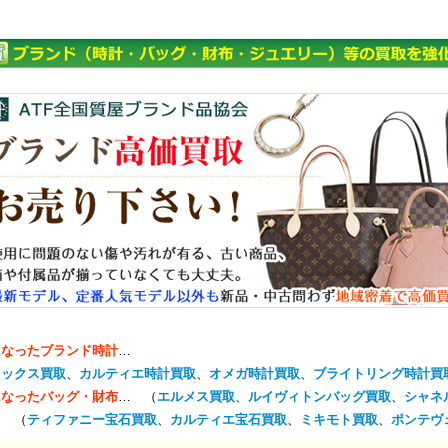
になったブランド時計
…
レックス買取
、
カルティエ時計買取
、
オメガ時計買取
、
ブライトリング時計買
になったバッグ・財布
… （
エルメス買取
、
ルイヴィトンバッグ買取
、
シャネ
… （
ティファニー宝石買取
、
カルティエ宝石買取
、
ミキモト買取
、
ポンテヴ