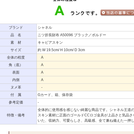
ブランド
シャネル
品 名
ニツ折長財布 A50096 ブラック／ボルドー
素 材
キャビアスキン
サイズ
約 W 19.5cm/ H 10cm/ D 3cm
全体の程度
A
角（底）
A
表面
A
内側
A
ヌメ革
-
付 属
Gカード、箱、保存袋
参考定価
-
全体的に使用感を感じない綺麗な商品です。シャネル王道
特徴・備考
スキン素材に正面のゴールドCCロゴ金具が上品さと気品さ
いた、収納力、可愛らしさ、高級感、全て兼ね備えた一押