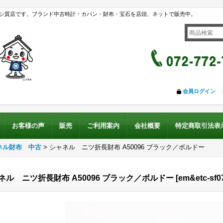
シ質店です。ブランド中古時計・カバン・財布・宝石を店頭、ネットで販売中。
会員ログイン
お客様の声
販売
ご利用案内
会社概要
特定商取引法表
ネル財布 中古
>
シャネル ニツ折長財布 A50096 ブラック／ボルドー
ネル ニツ折長財布 A50096 ブラック／ボルドー
[
em&etc-sf0