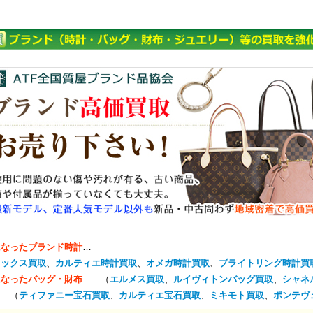
になったブランド時計
…
レックス買取
、
カルティエ時計買取
、
オメガ時計買取
、
ブライトリング時計買
になったバッグ・財布
… （
エルメス買取
、
ルイヴィトンバッグ買取
、
シャネ
… （
ティファニー宝石買取
、
カルティエ宝石買取
、
ミキモト買取
、
ポンテヴ