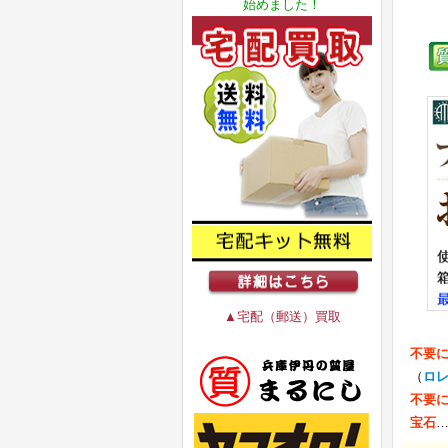
始めました！
▲宅配（郵送）買取
不要
（
ロ
不要
宝石