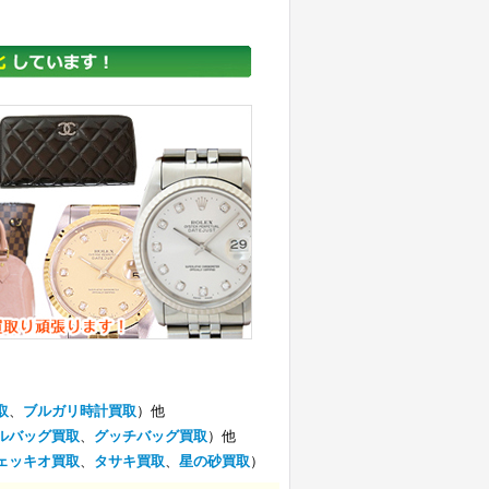
取
、
ブルガリ時計買取
）他
ルバッグ買取
、
グッチバッグ買取
）他
ェッキオ買取
、
タサキ買取
、
星の砂買取
）