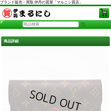
ブランド販売・買取 伊丹の質屋「マルニシ質店」
PCサイト
商品詳細
ルイヴィトン財布 中古
に戻る