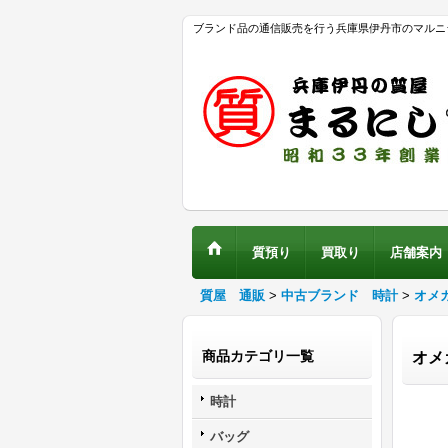
ブランド品の通信販売を行う兵庫県伊丹市のマルニ
質預り
買取り
店舗案内
質屋 通販
>
中古ブランド 時計
>
オメ
商品カテゴリ一覧
オメ
時計
バッグ