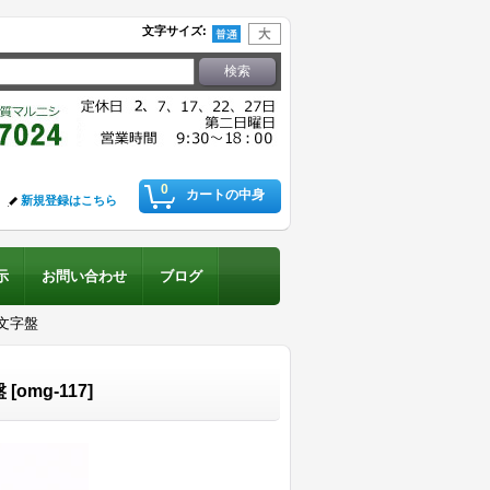
文字サイズ
:
0
カートの中身
新規登録はこちら
示
お問い合わせ
ブログ
文字盤
盤
[
omg-117
]