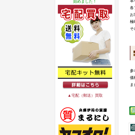
革
始めました！
各
お
極
そ
参
価
ま
▲宅配（郵送）買取