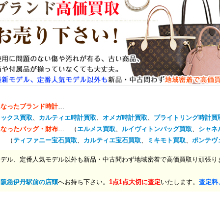
になったブランド時計
…
レックス買取
、
カルティエ時計買取
、
オメガ時計買取
、
ブライトリング時計買
になったバッグ・財布
… （
エルメス買取
、
ルイヴィトンバッグ買取
、
シャネ
… （
ティファニー宝石買取
、
カルティエ宝石買取
、
ミキモト買取
、
ポンテヴ
モデル、定番人気モデル以外も新品・中古問わず地域密着で高価買取り頑張り
、
阪急伊丹駅前の店頭
へお持ち下さい。
1点1点大切に査定
いたします。
査定料