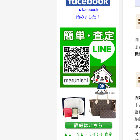
▲facebook
始めました！
同
ま
機
腕
中
当
駒
ま
そ
▲ＬＩＮＥ（ライン）査定