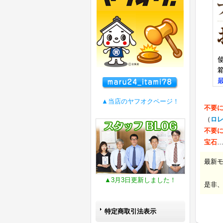
▲当店のヤフオクページ！
不要
（
ロ
不要
宝石
最新
▲3月3日更新しました！
是非
特定商取引法表示