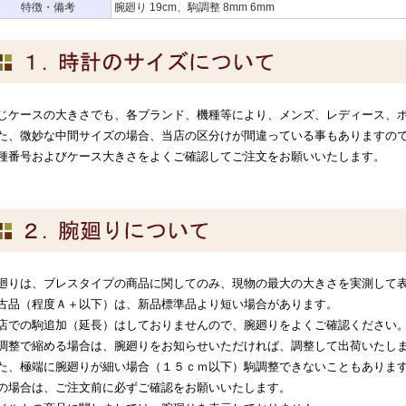
特徴・備考
腕廻り 19cm、駒調整 8mm 6mm
じケースの大きさでも、各ブランド、機種等により、メンズ、レディース、
た、微妙な中間サイズの場合、当店の区分けが間違っている事もありますの
種番号およびケース大きさをよくご確認してご注文をお願いいたします。
廻りは、ブレスタイプの商品に関してのみ、現物の最大の大きさを実測して
古品（程度Ａ＋以下）は、新品標準品より短い場合があります。
店での駒追加（延長）はしておりませんので、腕廻りをよくご確認ください
調整で縮める場合は、腕廻りをお知らせいただければ、調整して出荷いたし
た、極端に腕廻りが細い場合（１５ｃｍ以下）駒調整できないこともありま
の場合は、ご注文前に必ずご確認をお願いいたします。