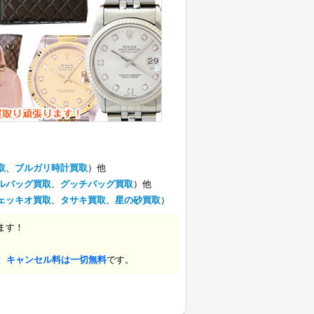
取
、
ブルガリ時計買取
）他
ルバッグ買取
、
グッチバッグ買取
）他
ェッキオ買取
、
タサキ買取
、
星の砂買取
）
ます！
、キャンセル料は一切無料
です。