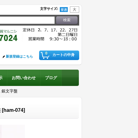
文字サイズ
:
0
カートの中身
新規登録はこちら
示
お問い合わせ
ブログ
 銀文字盤
盤
[
ham-074
]