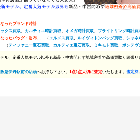
になったブランド時計
…
レックス買取
、
カルティエ時計買取
、
オメガ時計買取
、
ブライトリング時計買
になったバッグ・財布
… （
エルメス買取
、
ルイヴィトンバッグ買取
、
シャネ
… （
ティファニー宝石買取
、
カルティエ宝石買取
、
ミキモト買取
、
ポンテヴ
モデル、定番人気モデル以外も新品・中古問わず地域密着で高価買取り頑張り
、
阪急伊丹駅前の店頭
へお持ち下さい。
1点1点大切に査定
いたします。
査定料