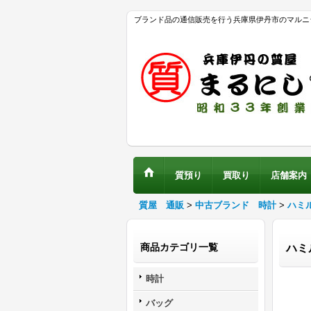
ブランド品の通信販売を行う兵庫県伊丹市のマルニ
質預り
買取り
店舗案内
質屋 通販
>
中古ブランド 時計
>
ハミ
商品カテゴリ一覧
ハミ
時計
バッグ