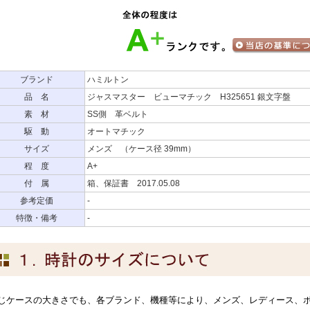
ブランド
ハミルトン
品 名
ジャスマスター ビューマチック H325651 銀文字盤
素 材
SS側 革ベルト
駆 動
オートマチック
サイズ
メンズ （ケース径 39mm）
程 度
A+
付 属
箱、保証書 2017.05.08
参考定価
-
特徴・備考
-
じケースの大きさでも、各ブランド、機種等により、メンズ、レディース、