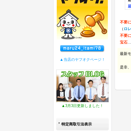
不要
（
ロ
不要
宝石
最新
▲当店のヤフオクページ！
是非
▲3月3日更新しました！
特定商取引法表示