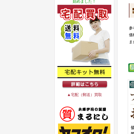
始めました！
参
価
ま
▲宅配（郵送）買取