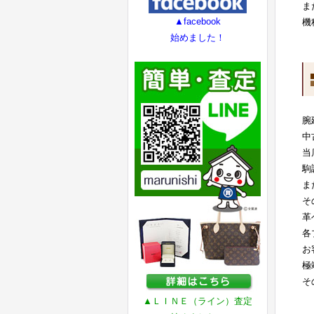
ま
▲facebook
機
始めました！
腕
中
当
駒
ま
そ
革
各
お
極
そ
▲ＬＩＮＥ（ライン）査定