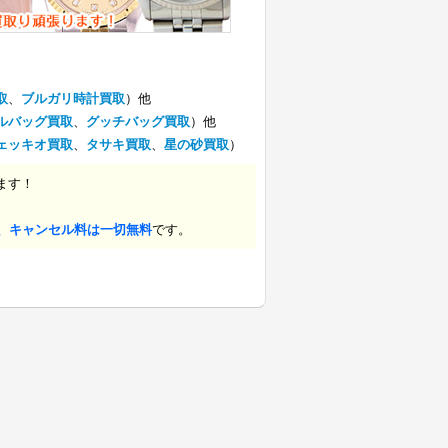
取
、
ブルガリ時計買取
）他
ルバッグ買取
、
グッチバッグ買取
）他
ェッキオ買取
、
タサキ買取
、
星の砂買取
）
ます！
、キャンセル料は一切無料
です。