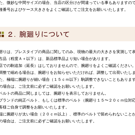
た、微妙な中間サイズの場合、当店の区分けが間違っている事もありますの
種番号およびケース大きさをよくご確認してご注文をお願いいたします。
廻りは、ブレスタイプの商品に関してのみ、現物の最大の大きさを実測して
古品（程度Ａ＋以下）は、新品標準品より短い場合があります。
店での駒追加（延長）はしておりませんので、腕廻りをよくご確認ください
調整で縮める場合は、腕廻りをお知らせいただければ、調整して出荷いたし
た、極端に腕廻りが細い場合（１５ｃｍ以下）駒調整できないこともありま
の場合は、ご注文前に必ずご確認をお願いいたします。
ベルトの商品に関しましては、腕廻りを表示しておりません。
ブランドの純正ベルト、もしくは標準のベルト（腕廻り１５〜２０ｃｍ位対
客様ご自身で調整をお願いいたします。
端に腕廻りが太い場合（２０ｃｍ以上）、標準のベルトで留められないこと
の場合は、ご注文前に必ずご確認をお願いいたします。