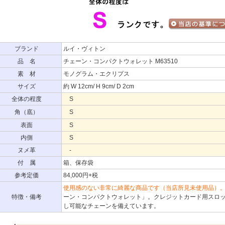
ブランド
ルイ・ヴィトン
品 名
チェーン・コンパクトウォレット M63510
素 材
モノグラム・エクリプス
サイズ
約 W 12cm/ H 9cm/ D 2cm
全体の程度
S
角（底）
S
表面
S
内側
S
ヌメ革
-
付 属
箱、保存袋
参考定価
84,000円+税
使用感のない非常に綺麗な商品です（当店所見未使用品）
特徴・備考
ーン・コンパクトウォレット」。クレジットカード用スロ
し可能なチェーンを備えています。