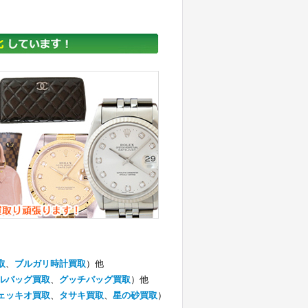
取
、
ブルガリ時計買取
）他
ルバッグ買取
、
グッチバッグ買取
）他
ェッキオ買取
、
タサキ買取
、
星の砂買取
）