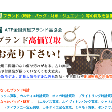
になったブランド時計
…
レックス買取
、
カルティエ時計買取
、
オメガ時計買取
、
ブライトリング時計買
になったバッグ・財布
… （
エルメス買取
、
ルイヴィトンバッグ買取
、
シャネ
… （
ティファニー宝石買取
、
カルティエ宝石買取
、
ミキモト買取
、
ポンテヴ