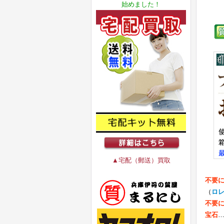
始めました！
▲宅配（郵送）買取
不要
（
ロ
不要
宝石