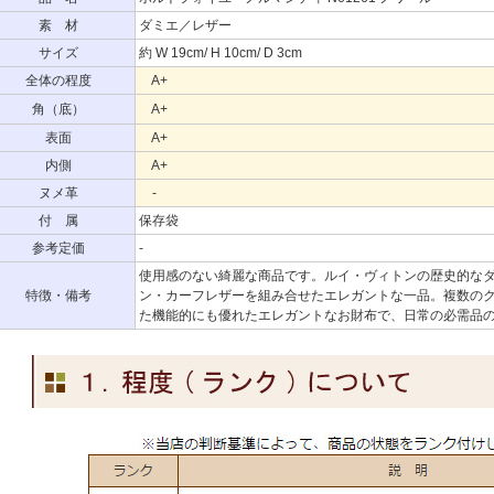
素 材
ダミエ／レザー
サイズ
約 W 19cm/ H 10cm/ D 3cm
全体の程度
A+
角（底）
A+
表面
A+
内側
A+
ヌメ革
-
付 属
保存袋
参考定価
-
使用感のない綺麗な商品です。ルイ・ヴィトンの歴史的な
特徴・備考
ン・カーフレザーを組み合せたエレガントな一品。複数の
た機能的にも優れたエレガントなお財布で、日常の必需品