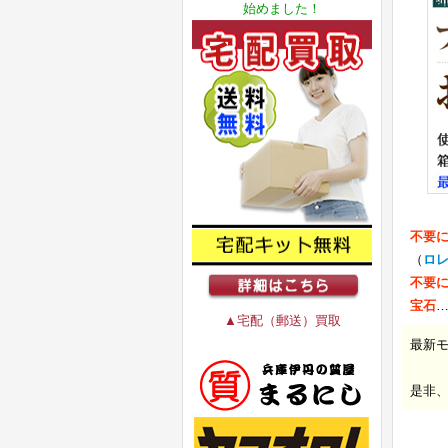
始めました！
不要
（
ロ
不要
宝石
▲宅配（郵送）買取
最新
是非