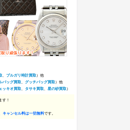
取
、
ブルガリ時計買取
）他
ルバッグ買取
、
グッチバッグ買取
）他
ェッキオ買取
、
タサキ買取
、
星の砂買取
）
ます！
、キャンセル料は一切無料
です。