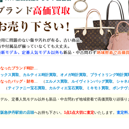
になったブランド時計
…
レックス買取
、
カルティエ時計買取
、
オメガ時計買取
、
ブライトリング時計買
になったバッグ・財布
… （
エルメス買取
、
ルイヴィトンバッグ買取
、
シャネ
… （
ティファニー宝石買取
、
カルティエ宝石買取
、
ミキモト買取
、
ポンテヴ
モデル、定番人気モデル以外も新品・中古問わず地域密着で高価買取り頑張り
、
阪急伊丹駅前の店頭
へお持ち下さい。
1点1点大切に査定
いたします。
査定料