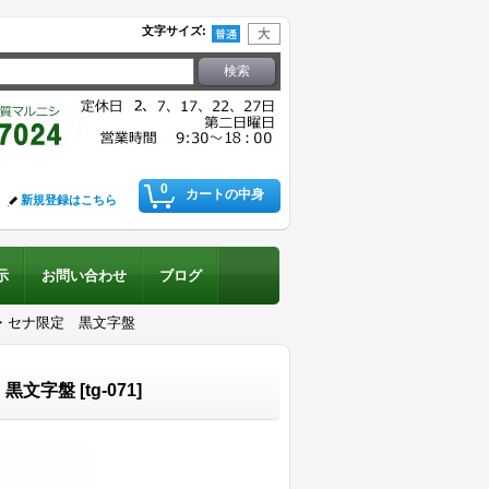
文字サイズ
:
0
カートの中身
新規登録はこちら
示
お問い合わせ
ブログ
ン・セナ限定 黒文字盤
 黒文字盤
[
tg-071
]