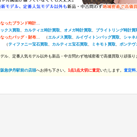
になったブランド時計
…
レックス買取
、
カルティエ時計買取
、
オメガ時計買取
、
ブライトリング時計買
になったバッグ・財布
… （
エルメス買取
、
ルイヴィトンバッグ買取
、
シャネ
… （
ティファニー宝石買取
、
カルティエ宝石買取
、
ミキモト買取
、
ポンテヴ
モデル、定番人気モデル以外も新品・中古問わず地域密着で高価買取り頑張り
、
阪急伊丹駅前の店頭
へお持ち下さい。
1点1点大切に査定
いたします。
査定料