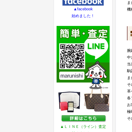
ま
▲facebook
機
始めました！
腕
中
当
駒
ま
そ
革
各
お
極
そ
▲ＬＩＮＥ（ライン）査定