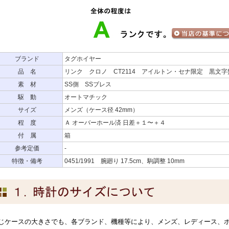
ブランド
タグホイヤー
品 名
リンク クロノ CT2114 アイルトン・セナ限定 黒文字
素 材
SS側 SSブレス
駆 動
オートマチック
サイズ
メンズ（ケース径 42mm）
程 度
Ａ オーバーホール済 日差＋１〜＋４
付 属
箱
参考定価
-
特徴・備考
0451/1991 腕廻り 17.5cm、駒調整 10mm
じケースの大きさでも、各ブランド、機種等により、メンズ、レディース、