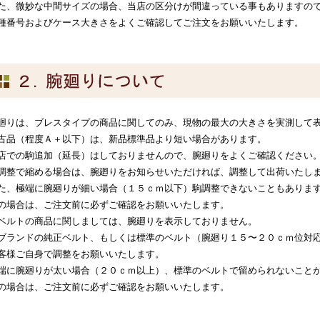
た、微妙な中間サイズの場合、当店の区分けが間違っている事もありますの
種番号およびケース大きさをよくご確認してご注文をお願いいたします。
廻りは、ブレスタイプの商品に関してのみ、現物の最大の大きさを実測して
古品（程度Ａ＋以下）は、新品標準品より短い場合があります。
店での駒追加（延長）はしておりませんので、腕廻りをよくご確認ください
調整で縮める場合は、腕廻りをお知らせいただければ、調整して出荷いたし
た、極端に腕廻りが細い場合（１５ｃｍ以下）駒調整できないこともありま
の場合は、ご注文前に必ずご確認をお願いいたします。
ベルトの商品に関しましては、腕廻りを表示しておりません。
ブランドの純正ベルト、もしくは標準のベルト（腕廻り１５〜２０ｃｍ位対
客様ご自身で調整をお願いいたします。
端に腕廻りが太い場合（２０ｃｍ以上）、標準のベルトで留められないこと
の場合は、ご注文前に必ずご確認をお願いいたします。