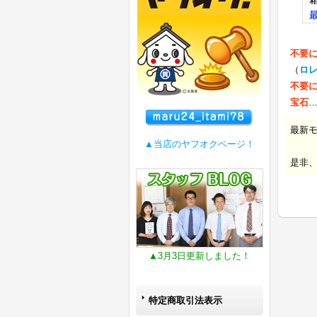
不要
（
ロ
不要
宝石
最新
▲当店のヤフオクページ！
是非
▲3月3日更新しました！
特定商取引法表示