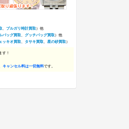
取
、
ブルガリ時計買取
）他
ルバッグ買取
、
グッチバッグ買取
）他
ェッキオ買取
、
タサキ買取
、
星の砂買取
）
ます！
、キャンセル料は一切無料
です。