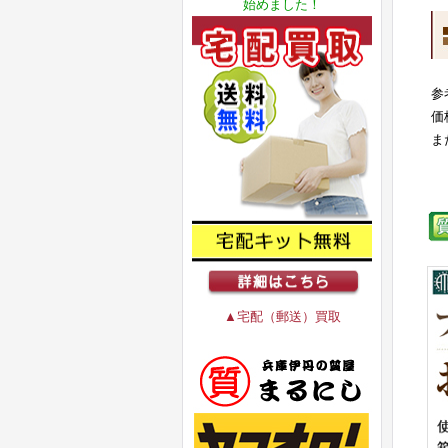
始めました！
参
価
ま
▲宅配（郵送）買取