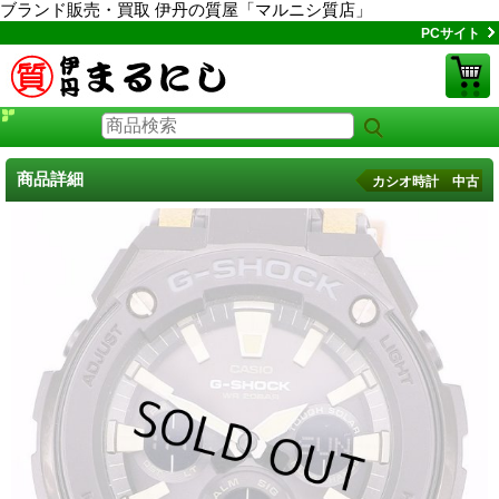
ブランド販売・買取 伊丹の質屋「マルニシ質店」
PCサイト
商品詳細
カシオ時計 中古