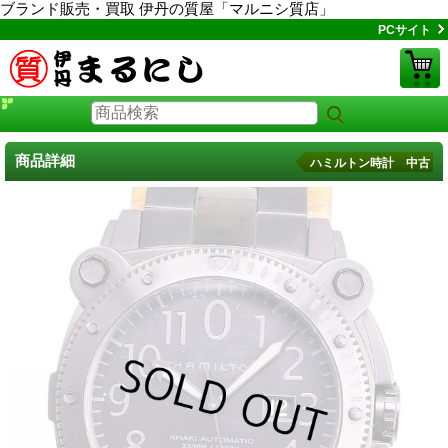
ブランド販売・買取 伊丹の質屋「マルニシ質店」
PCサイト
商品詳細
ハミルトン時計 中古