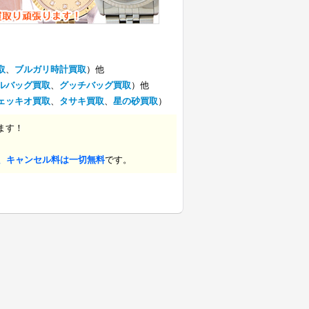
取
、
ブルガリ時計買取
）他
ルバッグ買取
、
グッチバッグ買取
）他
ェッキオ買取
、
タサキ買取
、
星の砂買取
）
ます！
、キャンセル料は一切無料
です。