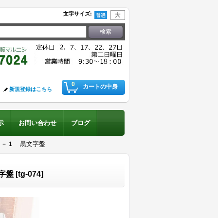
文字サイズ
:
0
カートの中身
新規登録はこちら
示
お問い合わせ
ブログ
Ａ－１ 黒文字盤
字盤
[
tg-074
]