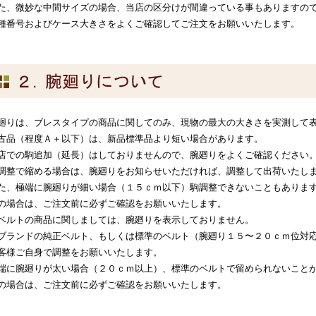
た、微妙な中間サイズの場合、当店の区分けが間違っている事もありますの
種番号およびケース大きさをよくご確認してご注文をお願いいたします。
廻りは、ブレスタイプの商品に関してのみ、現物の最大の大きさを実測して
古品（程度Ａ＋以下）は、新品標準品より短い場合があります。
店での駒追加（延長）はしておりませんので、腕廻りをよくご確認ください
調整で縮める場合は、腕廻りをお知らせいただければ、調整して出荷いたし
た、極端に腕廻りが細い場合（１５ｃｍ以下）駒調整できないこともありま
の場合は、ご注文前に必ずご確認をお願いいたします。
ベルトの商品に関しましては、腕廻りを表示しておりません。
ブランドの純正ベルト、もしくは標準のベルト（腕廻り１５〜２０ｃｍ位対
客様ご自身で調整をお願いいたします。
端に腕廻りが太い場合（２０ｃｍ以上）、標準のベルトで留められないこと
の場合は、ご注文前に必ずご確認をお願いいたします。