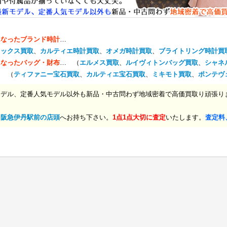
になったブランド時計
…
レックス買取
、
カルティエ時計買取
、
オメガ時計買取
、
ブライトリング時計買
になったバッグ・財布
… （
エルメス買取
、
ルイヴィトンバッグ買取
、
シャネ
… （
ティファニー宝石買取
、
カルティエ宝石買取
、
ミキモト買取
、
ポンテヴ
モデル、定番人気モデル以外も新品・中古問わず地域密着で高価買取り頑張り
、
阪急伊丹駅前の店頭
へお持ち下さい。
1点1点大切に査定
いたします。
査定料