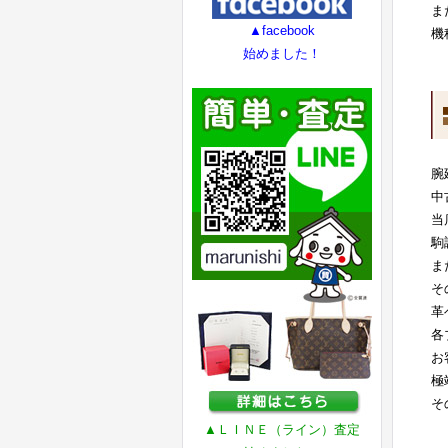
ま
▲facebook
機
始めました！
腕
中
当
駒
ま
そ
革
各
お
極
そ
▲ＬＩＮＥ（ライン）査定