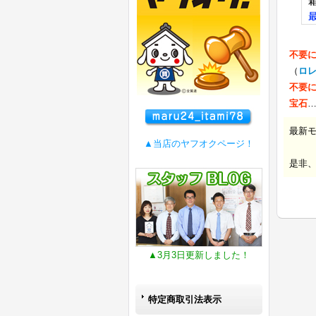
不要
（
ロ
不要
宝石
最新
▲当店のヤフオクページ！
是非
▲3月3日更新しました！
特定商取引法表示