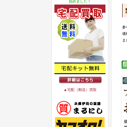
始めました！
参
価
ま
▲宅配（郵送）買取