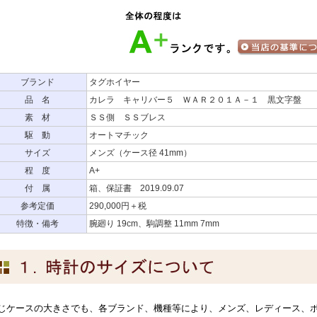
ブランド
タグホイヤー
品 名
カレラ キャリバー５ ＷＡＲ２０１Ａ－１ 黒文字盤
素 材
ＳＳ側 ＳＳブレス
駆 動
オートマチック
サイズ
メンズ（ケース径 41mm）
程 度
A+
付 属
箱、保証書 2019.09.07
参考定価
290,000円＋税
特徴・備考
腕廻り 19cm、駒調整 11mm 7mm
じケースの大きさでも、各ブランド、機種等により、メンズ、レディース、