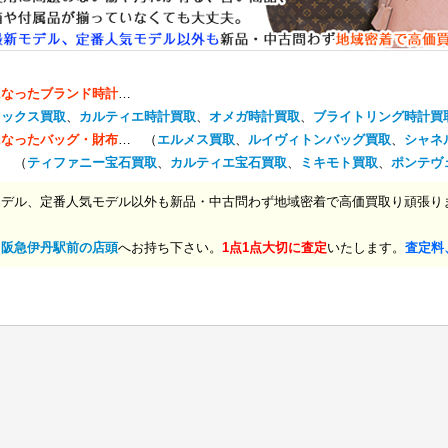
になったブランド時計
…
レックス買取
、
カルティエ時計買取
、
オメガ時計買取
、
ブライトリング時計買
になったバッグ・財布
… （
エルメス買取
、
ルイヴィトンバッグ買取
、
シャネ
… （
ティファニー宝石買取
、
カルティエ宝石買取
、
ミキモト買取
、
ポンテヴ
モデル、定番人気モデル以外も新品・中古問わず地域密着で高価買取り頑張り
、
阪急伊丹駅前の店頭
へお持ち下さい。
1点1点大切に査定
いたします。
査定料