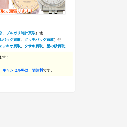
取
、
ブルガリ時計買取
）他
ルバッグ買取
、
グッチバッグ買取
）他
ェッキオ買取
、
タサキ買取
、
星の砂買取
）
ます！
、キャンセル料は一切無料
です。