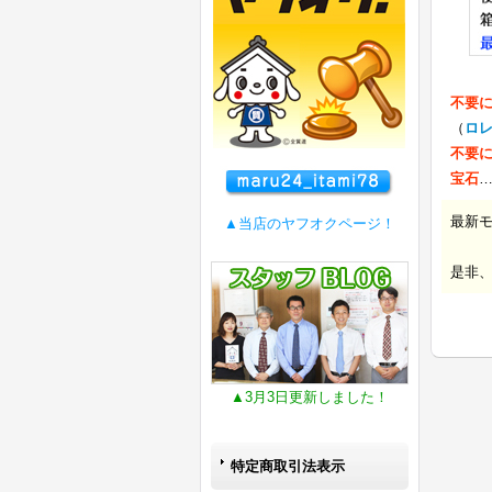
不要
（
ロ
不要
宝石
最新
▲当店のヤフオクページ！
是非
▲3月3日更新しました！
特定商取引法表示