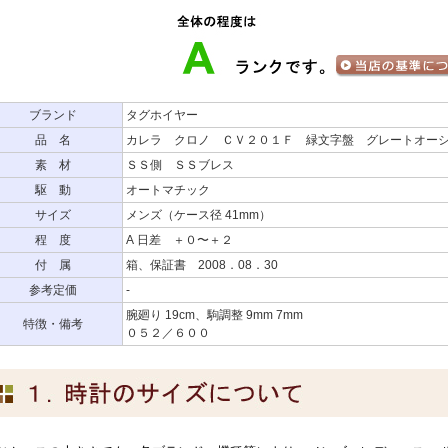
ブランド
タグホイヤー
品 名
カレラ クロノ ＣＶ２０１Ｆ 緑文字盤 グレートオー
素 材
ＳＳ側 ＳＳブレス
駆 動
オートマチック
サイズ
メンズ（ケース径 41mm）
程 度
A 日差 ＋０〜＋２
付 属
箱、保証書 2008．08．30
参考定価
-
腕廻り 19cm、駒調整 9mm 7mm
特徴・備考
０５２／６００