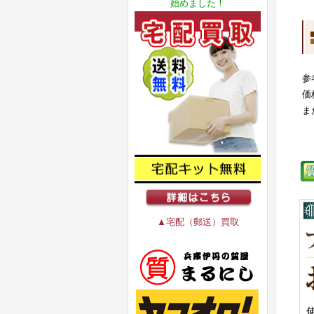
始めました！
参
価
ま
▲宅配（郵送）買取