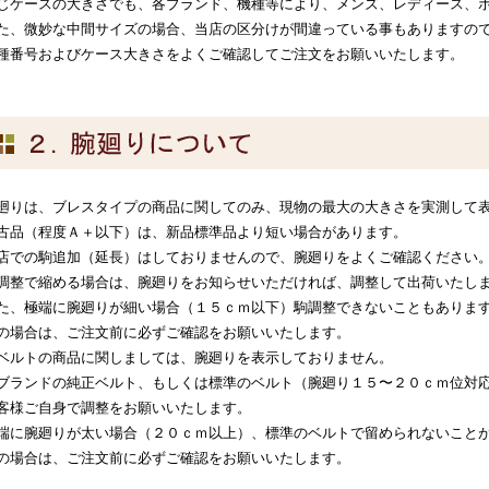
じケースの大きさでも、各ブランド、機種等により、メンズ、レディース、
た、微妙な中間サイズの場合、当店の区分けが間違っている事もありますの
種番号およびケース大きさをよくご確認してご注文をお願いいたします。
廻りは、ブレスタイプの商品に関してのみ、現物の最大の大きさを実測して
古品（程度Ａ＋以下）は、新品標準品より短い場合があります。
店での駒追加（延長）はしておりませんので、腕廻りをよくご確認ください
調整で縮める場合は、腕廻りをお知らせいただければ、調整して出荷いたし
た、極端に腕廻りが細い場合（１５ｃｍ以下）駒調整できないこともありま
の場合は、ご注文前に必ずご確認をお願いいたします。
ベルトの商品に関しましては、腕廻りを表示しておりません。
ブランドの純正ベルト、もしくは標準のベルト（腕廻り１５〜２０ｃｍ位対
客様ご自身で調整をお願いいたします。
端に腕廻りが太い場合（２０ｃｍ以上）、標準のベルトで留められないこと
の場合は、ご注文前に必ずご確認をお願いいたします。