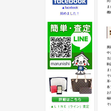
同
ま
▲facebook
機
始めました！
腕
中
当
駒
ま
そ
革
各
お
極
そ
▲ＬＩＮＥ（ライン）査定