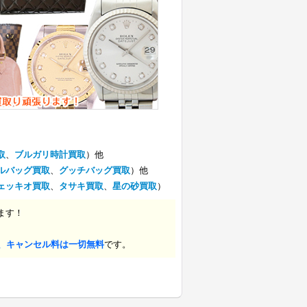
取
、
ブルガリ時計買取
）他
ルバッグ買取
、
グッチバッグ買取
）他
ェッキオ買取
、
タサキ買取
、
星の砂買取
）
ます！
、キャンセル料は一切無料
です。