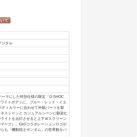
デジタル
ーマにした特別仕様の限定「G-SHOC
ホワイトボディに、ブルー・レッド・イエ
ボディカラーに合わせて外観パーツを製
ネスシーンと カジュアルシーンに馴染む
Dライトを点灯させると上下Ｗスクリーン
マーク）。GxGコラボレーションロゴが
がらも「機動戦士ガンダム」の世界観をバ