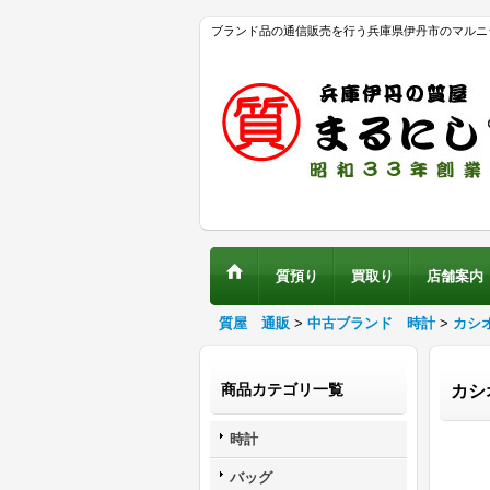
ブランド品の通信販売を行う兵庫県伊丹市のマルニ
質預り
買取り
店舗案内
質屋 通販
>
中古ブランド 時計
>
カシ
商品カテゴリ一覧
カシ
時計
バッグ