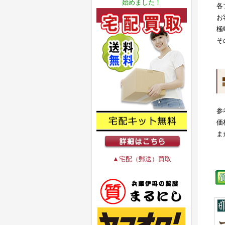
始めました！
各
お
極
そ
参
価
ま
▲宅配（郵送）買取