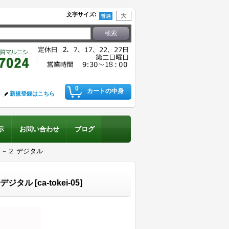
文字サイズ
:
0
カートの中身
新規登録はこちら
示
お問い合わせ
ブログ
－２ デジタル
 デジタル
[
ca-tokei-05
]