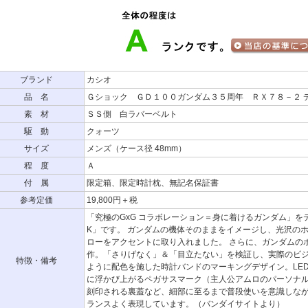
ブランド
カシオ
品 名
Ｇショック ＧＤ１００ガンダム３５周年 ＲＸ７８－２ 
素 材
ＳＳ側 白ラバーベルト
駆 動
クォーツ
サイズ
メンズ（ケース径 48mm）
程 度
Ａ
付 属
限定箱、限定時計枕、無記名保証書
参考定価
19,800円＋税
「究極のGxG コラボレーション＝身に着けるガンダム」をテ
K」です。 ガンダムの機体そのままをイメージし、光沢の
ローをアクセントに取り入れました。 さらに、ガンダムの
作。「さりげなく」＆「目立たない」を検証し、実際のビジ
特徴・備考
ように配色を施した時計バンドのマーキングデザイン。LE
に浮かび上がるペガサスマーク（主人公アムロのパーソナル
刻印される裏蓋など、細部に至るまで普段使いを意識しな
ランスよく表現しています。（バンダイサイトより）