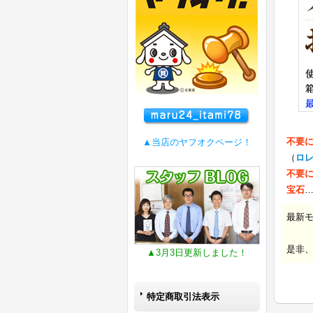
不要
▲当店のヤフオクページ！
（
ロ
不要
宝石
最新
是非
▲3月3日更新しました！
特定商取引法表示