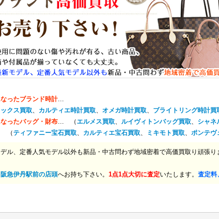
になったブランド時計
…
レックス買取
、
カルティエ時計買取
、
オメガ時計買取
、
ブライトリング時計買
になったバッグ・財布
… （
エルメス買取
、
ルイヴィトンバッグ買取
、
シャネ
… （
ティファニー宝石買取
、
カルティエ宝石買取
、
ミキモト買取
、
ポンテヴ
モデル、定番人気モデル以外も新品・中古問わず地域密着で高価買取り頑張り
、
阪急伊丹駅前の店頭
へお持ち下さい。
1点1点大切に査定
いたします。
査定料