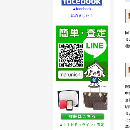
▲facebook
始めました！
同
ま
機
腕
中
当
駒
ま
そ
▲ＬＩＮＥ（ライン）査定
革