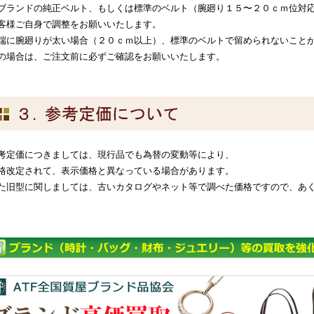
ブランドの純正ベルト、もしくは標準のベルト（腕廻り１５〜２０ｃｍ位対
客様ご自身で調整をお願いいたします。
端に腕廻りが太い場合（２０ｃｍ以上）、標準のベルトで留められないこと
の場合は、ご注文前に必ずご確認をお願いいたします。
考定価につきましては、現行品でも為替の変動等により、
格改定されて、表示価格と異なっている場合があります。
た旧型に関しましては、古いカタログやネット等で調べた価格ですので、あ