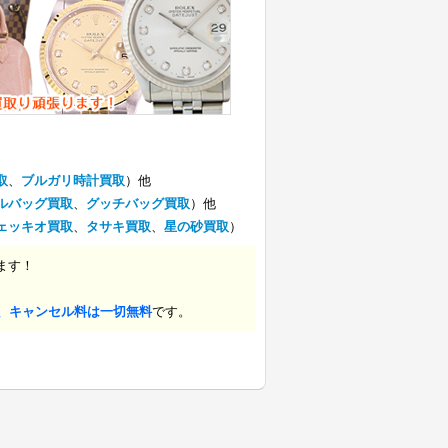
取
、
ブルガリ時計買取
）他
ルバッグ買取
、
グッチバッグ買取
）他
ェッキオ買取
、
タサキ買取
、
星の砂買取
）
ます！
、キャンセル料は一切無料
です。