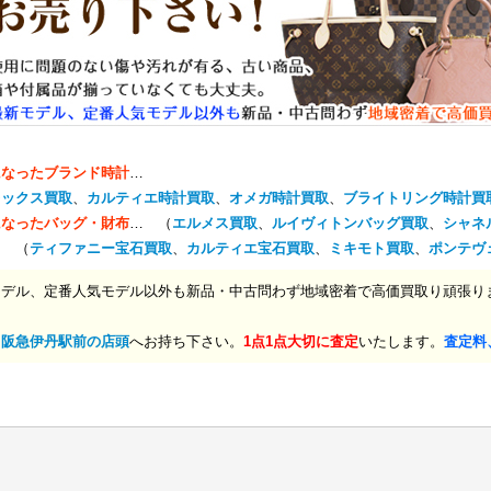
になったブランド時計
…
レックス買取
、
カルティエ時計買取
、
オメガ時計買取
、
ブライトリング時計買
になったバッグ・財布
… （
エルメス買取
、
ルイヴィトンバッグ買取
、
シャネ
… （
ティファニー宝石買取
、
カルティエ宝石買取
、
ミキモト買取
、
ポンテヴ
モデル、定番人気モデル以外も新品・中古問わず地域密着で高価買取り頑張り
、
阪急伊丹駅前の店頭
へお持ち下さい。
1点1点大切に査定
いたします。
査定料