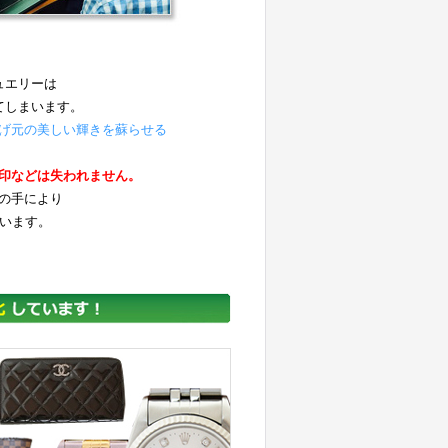
ュエリーは
てしまいます。
げ元の美しい輝きを蘇らせる
。
印などは失われません。
の手により
ています。