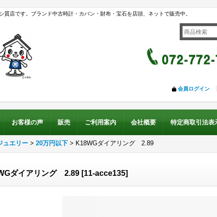
シ質店です。ブランド中古時計・カバン・財布・宝石を店頭、ネットで販売中。
会員ログイン
お客様の声
販売
ご利用案内
会社概要
特定商取引法表
ジュエリー
>
20万円以下
>
K18WGダイアリング 2.89
8WGダイアリング 2.89
[
11-acce135
]