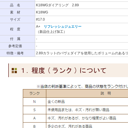
品 名
K18WGダイアリング 2.89
素 材
K18WG
サイズ
#17.0
A+
リフレッシュジュエリー
程 度
（新品仕上げ加工）
付 属
-
参考定価
-
特徴・備考
2.89カラットのパヴェダイアを使用したボリュームのある