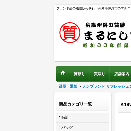
ブランド品の通信販売を行う兵庫県伊丹市のマルニ
質預り
買取り
店舗案内
質屋 通販
>
ノンブランド リフレッシュ
商品カテゴリ一覧
K1
時計
バッグ