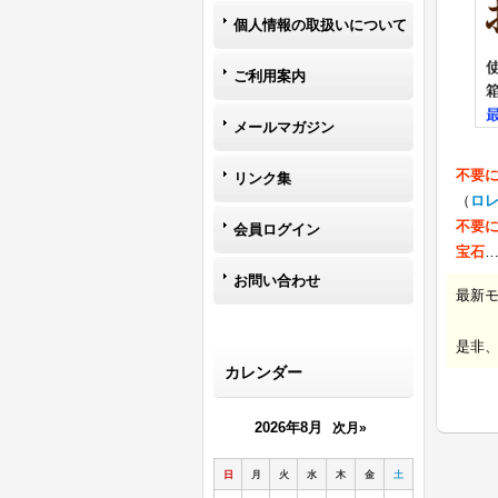
個人情報の取扱いについて
ご利用案内
メールマガジン
不要
リンク集
（
ロ
不要
会員ログイン
宝石
お問い合わせ
最新
是非
カレンダー
2026年8月
次月»
日
月
火
水
木
金
土