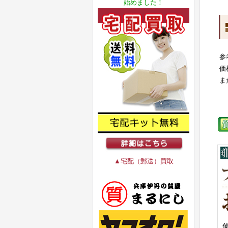
始めました！
参
価
ま
▲宅配（郵送）買取