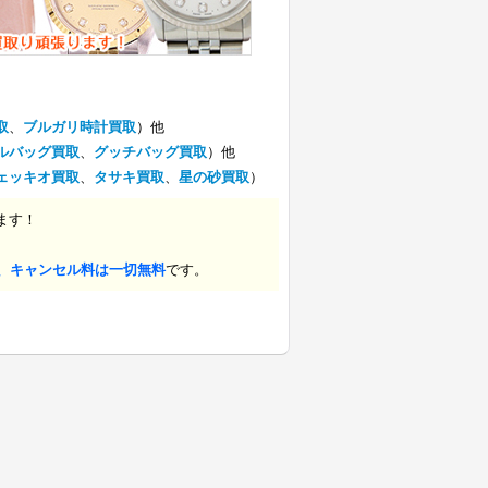
取
、
ブルガリ時計買取
）他
ルバッグ買取
、
グッチバッグ買取
）他
ェッキオ買取
、
タサキ買取
、
星の砂買取
）
ます！
、キャンセル料は一切無料
です。