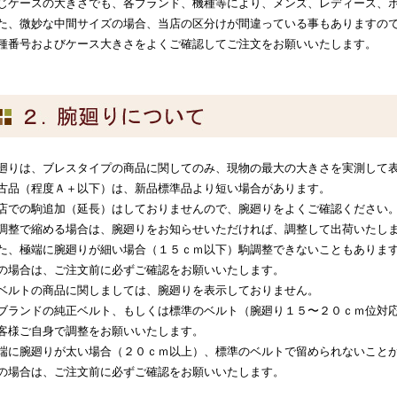
じケースの大きさでも、各ブランド、機種等により、メンズ、レディース、
た、微妙な中間サイズの場合、当店の区分けが間違っている事もありますの
種番号およびケース大きさをよくご確認してご注文をお願いいたします。
廻りは、ブレスタイプの商品に関してのみ、現物の最大の大きさを実測して
古品（程度Ａ＋以下）は、新品標準品より短い場合があります。
店での駒追加（延長）はしておりませんので、腕廻りをよくご確認ください
調整で縮める場合は、腕廻りをお知らせいただければ、調整して出荷いたし
た、極端に腕廻りが細い場合（１５ｃｍ以下）駒調整できないこともありま
の場合は、ご注文前に必ずご確認をお願いいたします。
ベルトの商品に関しましては、腕廻りを表示しておりません。
ブランドの純正ベルト、もしくは標準のベルト（腕廻り１５〜２０ｃｍ位対
客様ご自身で調整をお願いいたします。
端に腕廻りが太い場合（２０ｃｍ以上）、標準のベルトで留められないこと
の場合は、ご注文前に必ずご確認をお願いいたします。