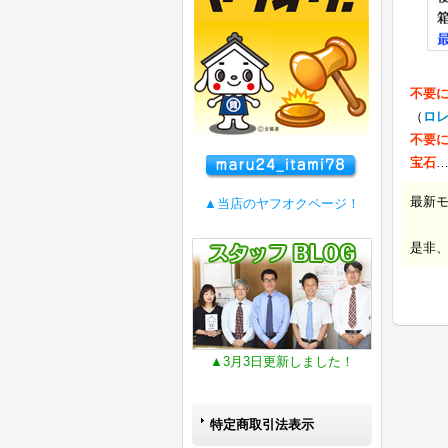
不要
（
ロ
不要
宝石
最新
▲当店のヤフオクページ！
是非
▲3月3日更新しました！
特定商取引法表示