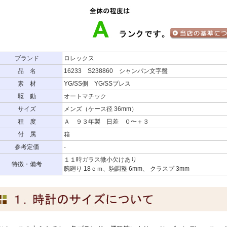
ブランド
ロレックス
品 名
16233 S238860 シャンパン文字盤
素 材
YG/SS側 YG/SSブレス
駆 動
オートマチック
サイズ
メンズ（ケース径 36mm）
程 度
Ａ ９３年製 日差 ０〜＋３
付 属
箱
参考定価
-
１１時ガラス微小欠けあり
特徴・備考
腕廻り 18ｃｍ、駒調整 6mm、 クラスプ 3mm