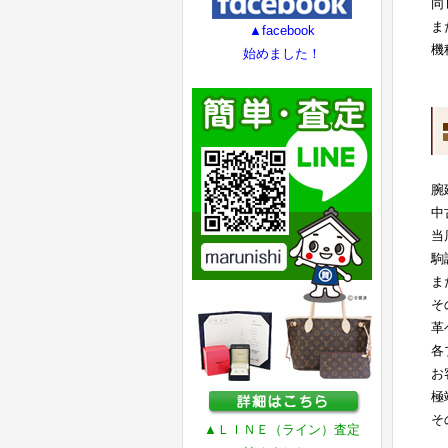
同
ま
▲facebook
機
始めました！
腕
中
当
駒
ま
そ
革
各
お
極
そ
▲ＬＩＮＥ（ライン）査定