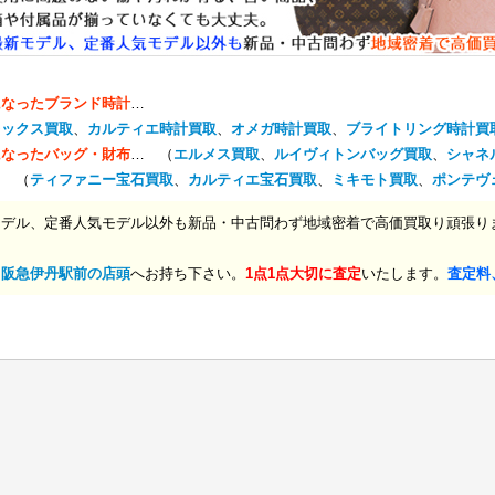
になったブランド時計
…
レックス買取
、
カルティエ時計買取
、
オメガ時計買取
、
ブライトリング時計買
になったバッグ・財布
… （
エルメス買取
、
ルイヴィトンバッグ買取
、
シャネ
… （
ティファニー宝石買取
、
カルティエ宝石買取
、
ミキモト買取
、
ポンテヴ
モデル、定番人気モデル以外も新品・中古問わず地域密着で高価買取り頑張り
、
阪急伊丹駅前の店頭
へお持ち下さい。
1点1点大切に査定
いたします。
査定料