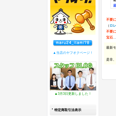
不要
（
ロ
不要
宝石
最新
▲当店のヤフオクページ！
是非
▲3月3日更新しました！
特定商取引法表示