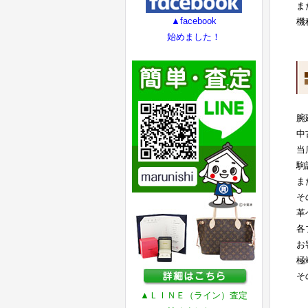
ま
▲facebook
機
始めました！
腕
中
当
駒
ま
そ
革
各
お
極
そ
▲ＬＩＮＥ（ライン）査定