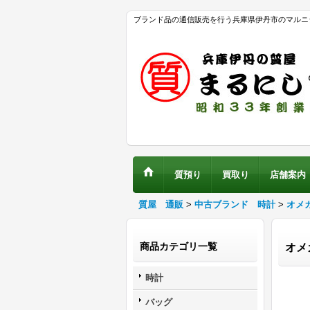
ブランド品の通信販売を行う兵庫県伊丹市のマルニ
質預り
買取り
店舗案内
質屋 通販
>
中古ブランド 時計
>
オメ
商品カテゴリ一覧
オメ
時計
バッグ