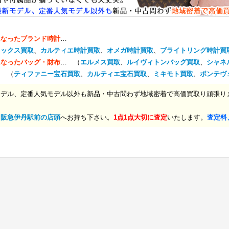
になったブランド時計
…
レックス買取
、
カルティエ時計買取
、
オメガ時計買取
、
ブライトリング時計買
になったバッグ・財布
… （
エルメス買取
、
ルイヴィトンバッグ買取
、
シャネ
… （
ティファニー宝石買取
、
カルティエ宝石買取
、
ミキモト買取
、
ポンテヴ
モデル、定番人気モデル以外も新品・中古問わず地域密着で高価買取り頑張り
、
阪急伊丹駅前の店頭
へお持ち下さい。
1点1点大切に査定
いたします。
査定料