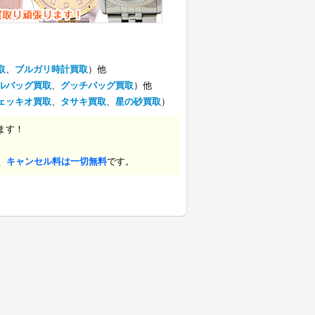
取
、
ブルガリ時計買取
）他
ルバッグ買取
、
グッチバッグ買取
）他
ェッキオ買取
、
タサキ買取
、
星の砂買取
）
ます！
、キャンセル料は一切無料
です。