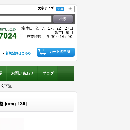
文字サイズ
:
0
カートの中身
新規登録はこちら
示
お問い合わせ
ブログ
ル文字盤
盤
[
omg-136
]