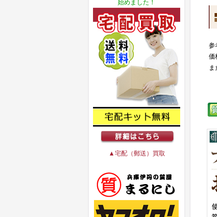
始めました！
参
価
ま
▲宅配（郵送）買取