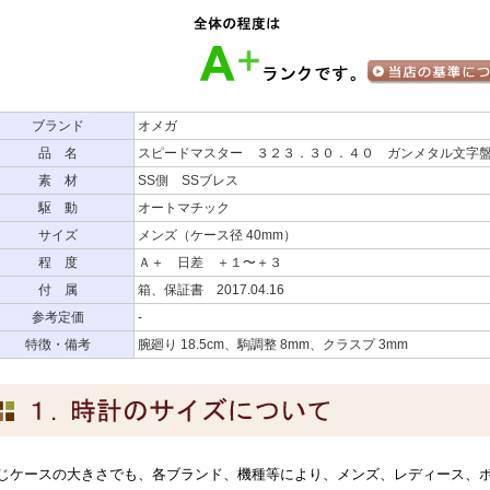
ブランド
オメガ
品 名
スピードマスター ３２３．３０．４０ ガンメタル文字
素 材
SS側 SSブレス
駆 動
オートマチック
サイズ
メンズ（ケース径 40mm）
程 度
Ａ＋ 日差 ＋１〜＋３
付 属
箱、保証書 2017.04.16
参考定価
-
特徴・備考
腕廻り 18.5cm、駒調整 8mm、クラスプ 3mm
じケースの大きさでも、各ブランド、機種等により、メンズ、レディース、