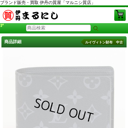
ブランド販売・買取 伊丹の質屋「マルニシ質店」
PCサイト
商品詳細
ルイヴィトン財布 中古
ルイヴィトン財布 中古
に戻る