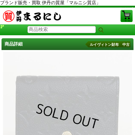
ブランド販売・買取 伊丹の質屋「マルニシ質店」
PCサイト
商品詳細
ルイヴィトン財布 中古
ルイヴィトン財布 中古
に戻る