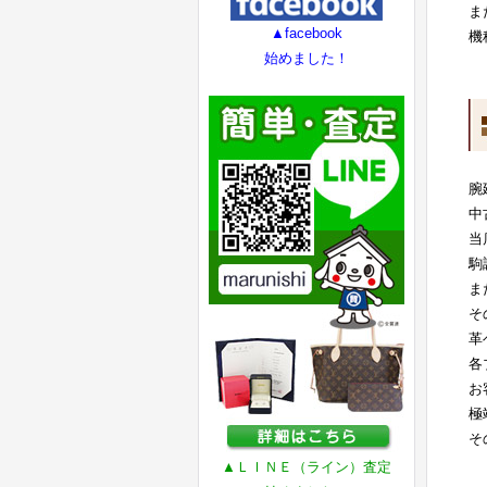
ま
▲facebook
機
始めました！
腕
中
当
駒
ま
そ
革
各
お
極
そ
▲ＬＩＮＥ（ライン）査定