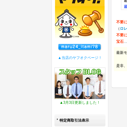
不要
（
ロ
不要
宝石
最新
▲当店のヤフオクページ！
是非
▲3月3日更新しました！
特定商取引法表示