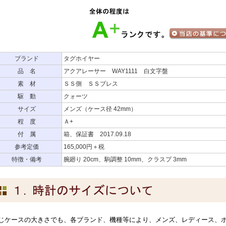
ブランド
タグホイヤー
品 名
アクアレーサー WAY1111 白文字盤
素 材
ＳＳ側 ＳＳブレス
駆 動
クォーツ
サイズ
メンズ（ケース径 42mm）
程 度
Ａ+
付 属
箱、保証書 2017.09.18
参考定価
165,000円＋税
特徴・備考
腕廻り 20cm、駒調整 10mm、クラスプ 3mm
じケースの大きさでも、各ブランド、機種等により、メンズ、レディース、