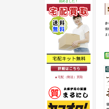
始めました！
参
価
ま
▲宅配（郵送）買取