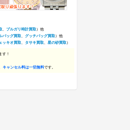
取
、
ブルガリ時計買取
）他
ルバッグ買取
、
グッチバッグ買取
）他
ェッキオ買取
、
タサキ買取
、
星の砂買取
）
ます！
、キャンセル料は一切無料
です。