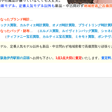
になったブランド時計
…
レックス買取
、
カルティエ時計買取
、
オメガ時計買取
、
ブライトリング時計買
になったバッグ・財布
… （
エルメス買取
、
ルイヴィトンバッグ買取
、
シャネ
… （
ティファニー宝石買取
、
カルティエ宝石買取
、
ミキモト買取
、
ポンテヴ
モデル、定番人気モデル以外も新品・中古問わず地域密着で高価買取り頑張り
、
阪急伊丹駅前の店頭
へお持ち下さい。
1点1点大切に査定
いたします。
査定料