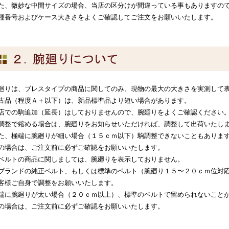
た、微妙な中間サイズの場合、当店の区分けが間違っている事もありますの
種番号およびケース大きさをよくご確認してご注文をお願いいたします。
廻りは、ブレスタイプの商品に関してのみ、現物の最大の大きさを実測して
古品（程度Ａ＋以下）は、新品標準品より短い場合があります。
店での駒追加（延長）はしておりませんので、腕廻りをよくご確認ください
調整で縮める場合は、腕廻りをお知らせいただければ、調整して出荷いたし
た、極端に腕廻りが細い場合（１５ｃｍ以下）駒調整できないこともありま
の場合は、ご注文前に必ずご確認をお願いいたします。
ベルトの商品に関しましては、腕廻りを表示しておりません。
ブランドの純正ベルト、もしくは標準のベルト（腕廻り１５〜２０ｃｍ位対
客様ご自身で調整をお願いいたします。
端に腕廻りが太い場合（２０ｃｍ以上）、標準のベルトで留められないこと
の場合は、ご注文前に必ずご確認をお願いいたします。