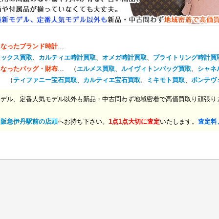
になったブランド時計
…
レックス買取
、
カルティエ時計買取
、
オメガ時計買取
、
ブライトリング時計買
になったバッグ・財布
… （
エルメス買取
、
ルイヴィトンバッグ買取
、
シャネ
… （
ティファニー宝石買取
、
カルティエ宝石買取
、
ミキモト買取
、
ポンテヴ
モデル、定番人気モデル以外も新品・中古問わず地域密着で高価買取り頑張り
、
阪急伊丹駅前の店頭
へお持ち下さい。
1点1点大切に査定
いたします。
査定料