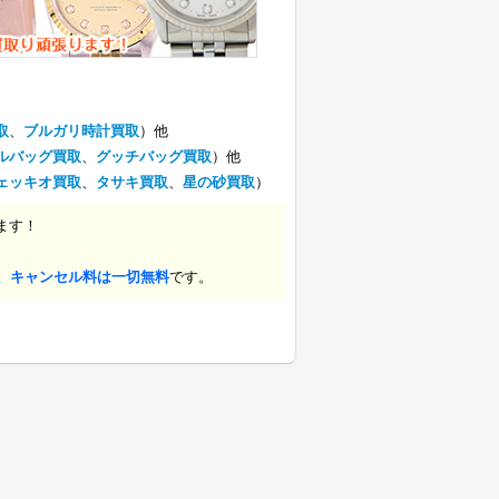
取
、
ブルガリ時計買取
）他
ルバッグ買取
、
グッチバッグ買取
）他
ェッキオ買取
、
タサキ買取
、
星の砂買取
）
ます！
、キャンセル料は一切無料
です。