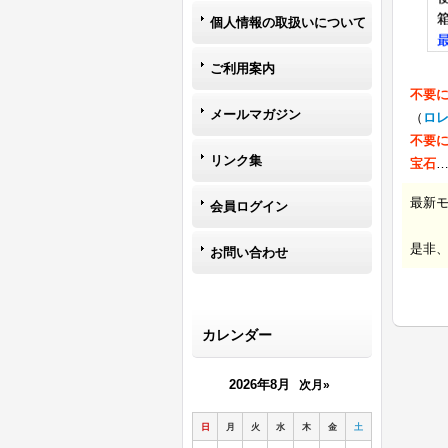
個人情報の取扱いについて
ご利用案内
不要
メールマガジン
（
ロ
不要
リンク集
宝石
最新
会員ログイン
是非
お問い合わせ
カレンダー
2026年8月
次月»
日
月
火
水
木
金
土