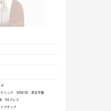
メガ
ナミック 5250.50 黒文字盤
側 SSブレス
ートマチック