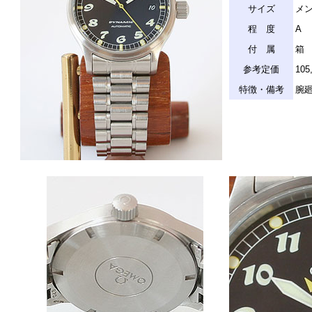
サイズ
メン
程 度
A
付 属
箱
参考定価
10
特徴・備考
腕廻