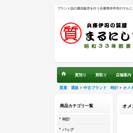
ブランド品の通信販売を行う兵庫県伊丹市のマルニ
質預り
買取り
店舗案内
質屋 通販
>
中古ブランド 時計
>
オメ
商品カテゴリ一覧
オメ
時計
バッグ