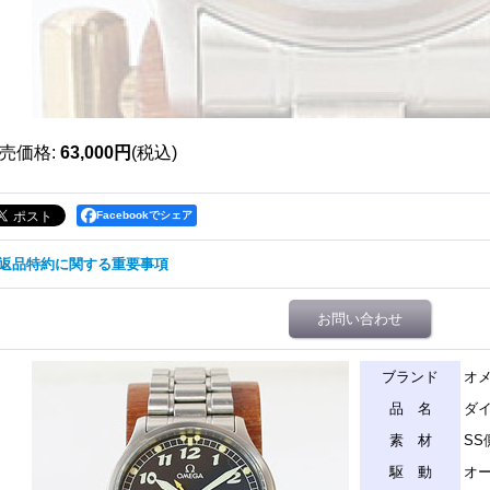
売価格
:
63,000円
(税込)
Facebookでシェア
返品特約に関する重要事項
お問い合わせ
ブランド
オ
品 名
ダイ
素 材
SS
駆 動
オ