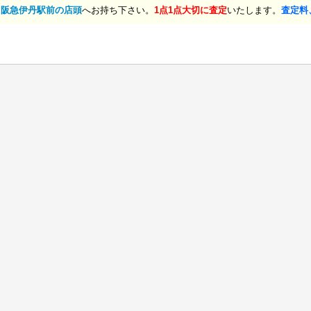
、
阪急伊丹駅前の店頭
へお持ち下さい。
1点1点大切に査定
いたします。
査定料