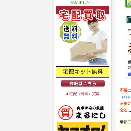
始めました！
不要
▲宅配（郵送）買取
（
ロ
不要
宝石
最新