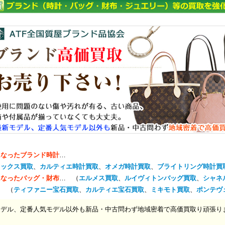
になったブランド時計
…
レックス買取
、
カルティエ時計買取
、
オメガ時計買取
、
ブライトリング時計買
になったバッグ・財布
… （
エルメス買取
、
ルイヴィトンバッグ買取
、
シャネ
… （
ティファニー宝石買取
、
カルティエ宝石買取
、
ミキモト買取
、
ポンテヴ
モデル、定番人気モデル以外も新品・中古問わず地域密着で高価買取り頑張り