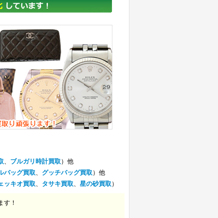
取
、
ブルガリ時計買取
）他
ルバッグ買取
、
グッチバッグ買取
）他
ェッキオ買取
、
タサキ買取
、
星の砂買取
）
ます！