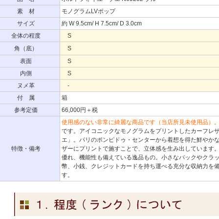
素 材
モノグラムLVポップ
サイズ
約 W 9.5cm/ H 7.5cm/ D 3.0cm
全体の程度
S
角（底）
S
表面
S
内側
S
ヌメ革
-
付 属
箱
参考定価
66,000円＋税
使用感のない非常に綺麗な商品です（当店所見未使用品）
です。アイコニックなモノグラムをプリントしたカーフレ
エ」。パリのポンピドゥ・センターから着想を得た鮮やか
特徴・備考
ザーにプリントで施すことで、立体感を生み出しています
優れ、機能性も備えている逸品もの。小さなバックやクラ
幣、小銭、クレジットカードを持ち運べる充分な収納力を
す。