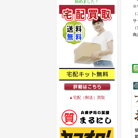
始めました！
※
（
サ
（
商
▲宅配（郵送）買取