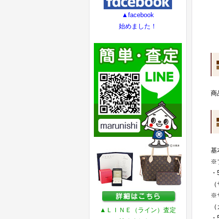
▲facebook
始めました！
商
基
※
・
（
※
（
▲ＬＩＮＥ（ライン）査定
・