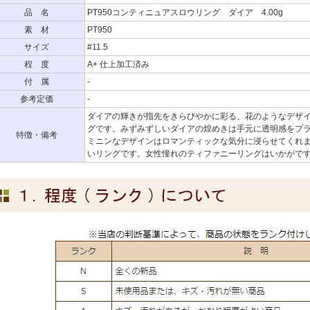
品 名
PT950コンティニュアスロウリング ダイア 4.00g
素 材
PT950
サイズ
#11.5
程 度
A+ 仕上加工済み
付 属
-
参考定価
-
ダイアの輝きが指先をきらびやかに彩る、花のようなデザ
グです。みずみずしいダイアの煌めきは手元に透明感をプ
特徴・備考
ミニンなデザインはロマンティックな気分に浸らせてくれ
いリングです。女性憧れのティファニーリングはいかがで