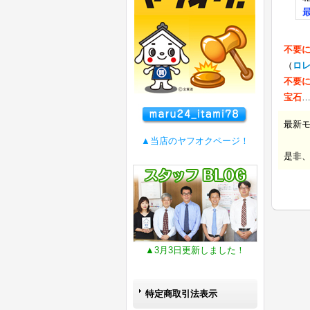
不要
（
ロ
不要
宝石
最新
▲当店のヤフオクページ！
是非
▲3月3日更新しました！
特定商取引法表示