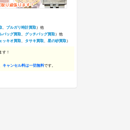
取
、
ブルガリ時計買取
）他
ルバッグ買取
、
グッチバッグ買取
）他
ェッキオ買取
、
タサキ買取
、
星の砂買取
）
ます！
、キャンセル料は一切無料
です。