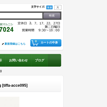
文字サイズ
:
0
カートの中身
新規登録はこちら
示
お問い合わせ
ブログ
g
g
[
tiffa-acce095
]