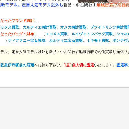
になったブランド時計
…
レックス買取
、
カルティエ時計買取
、
オメガ時計買取
、
ブライトリング時計買
になったバッグ・財布
… （
エルメス買取
、
ルイヴィトンバッグ買取
、
シャネ
… （
ティファニー宝石買取
、
カルティエ宝石買取
、
ミキモト買取
、
ポンテヴ
モデル、定番人気モデル以外も新品・中古問わず地域密着で高価買取り頑張り
、
阪急伊丹駅前の店頭
へお持ち下さい。
1点1点大切に査定
いたします。
査定料