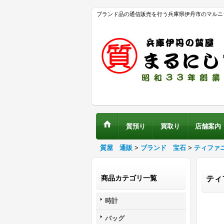
ブランド品の通信販売を行う兵庫県伊丹市のマルニ
質預り
買取り
店舗案内
質屋 通販
>
ブランド 宝石
>
ティファ
商品カテゴリ一覧
ティ
時計
バッグ